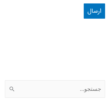
ج
س
ت