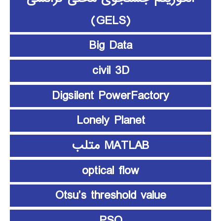
(GELS)
Big Data
civil 3D
Digsilent PowerFactory
Lonely Planet
MATLAB متلب
optical flow
Otsu’s threshold value
PSO