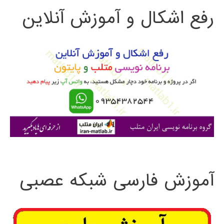
رفع اشکال و آموزش آنلاین
ج
و
ب
ر
ا
ی
:
آموزش فارسی شبکه عصبی