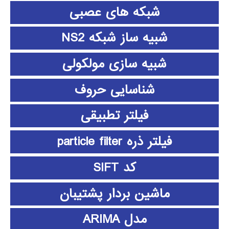
شبکه های عصبی
شبیه ساز شبکه NS2
شبیه سازی مولکولی
شناسایی حروف
فیلتر تطبیقی
فیلتر ذره particle filter
کد SIFT
ماشین بردار پشتیبان
مدل ARIMA