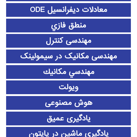
معادلات دیفرانسیل ODE
منطق فازي
مهندسی کنترل
مهندسی مکانیک در سیمولینک
مهندسي مكانيك
ویولت
هوش مصنوعی
یادگیری عمیق
یادگیری ماشین در پایتون