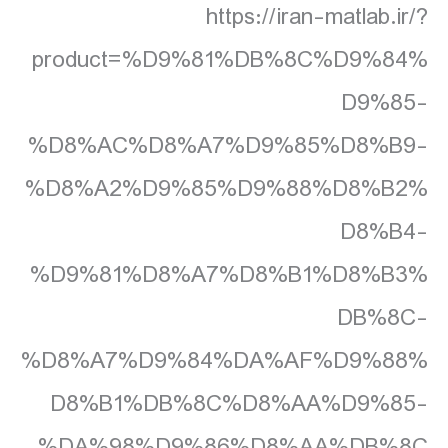
https://iran-matlab.ir/?
product=%D9%81%DB%8C%D9%84%
D9%85-
%D8%AC%D8%A7%D9%85%D8%B9-
%D8%A2%D9%85%D9%88%D8%B2%
D8%B4-
%D9%81%D8%A7%D8%B1%D8%B3%
DB%8C-
%D8%A7%D9%84%DA%AF%D9%88%
D8%B1%DB%8C%D8%AA%D9%85-
%DA%98%D9%86%D8%AA%DB%8C