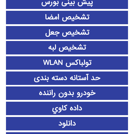
پیش بینی بورس
تشخیص امضا
تشخیص جعل
تشخیص لبه
تولباکس WLAN
حد آستانه دسته بندی
خودرو بدون راننده
داده كاوي
دانلود