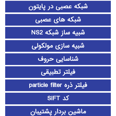
شبکه عصبی در پایتون
شبکه های عصبی
شبیه ساز شبکه NS2
شبیه سازی مولکولی
شناسایی حروف
فیلتر تطبیقی
فیلتر ذره particle filter
کد SIFT
ماشین بردار پشتیبان