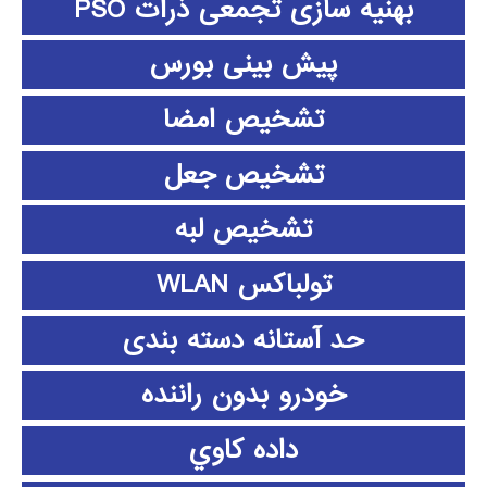
بهنیه سازی تجمعی ذرات PSO
پیش بینی بورس
تشخیص امضا
تشخیص جعل
تشخیص لبه
تولباکس WLAN
حد آستانه دسته بندی
خودرو بدون راننده
داده كاوي