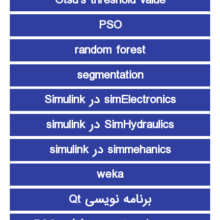
Otsu’s threshold value
PSO
random forest
segmentation
simElectronics در Simulink
SimHydraulics در simulink
simmehanics در simulink
weka
برنامه نویسی Qt