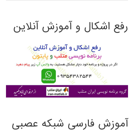
ت
رفع اشکال و آموزش آنلاین
ج
و
ب
ر
ا
ی
:
آموزش فارسی شبکه عصبی