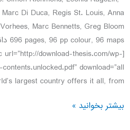
Marc Di Duca, Regis St. Louis, Anna
Vorhees, Marc Bennetts, Greg Bloom
696 ps
 url=”http://download-thesis.com/wp-
d’s largest country offers it all, from […]
دانلود
بیشتر بخوانید »
کتاب