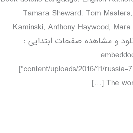
Tamara Sheward, Tom Masters, 
Kaminski, Anthony Haywood, Mara 
pages, 96 pp colour, 96 ma دانلود و مشاهده صفحات ابتدایی :
[embeddoc
content/uploads/2016/11/russia-7-contents.unlocked.pdf” download=”all”]
The worl