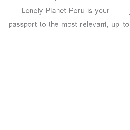
contents.unlocked.pdf” download=”all”] Lonely Planet Peru is your
passport to the most relevant, up-to