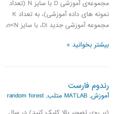
مجموعه‌ی آموزشی D با سایز N (تعداد
نمونه های داده آموزشی)، به تعداد K
مجموعه آموزشی جدید Di، با سایز n<N،
درخت
بیشتر بخوانید »
بگینگ
Bagging
tree
رندوم فارست
آموزش
,
MATLAB متلب
,
random forest
(بر روی تصویر بالا کلیک کنید) در سال