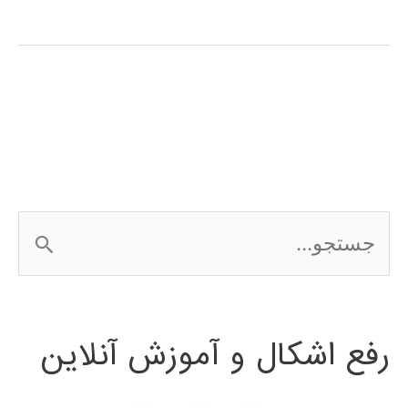
برنامه
نویسی
random
forest
در
متلب
ج
س
ت
رفع اشکال و آموزش آنلاین
ج
و