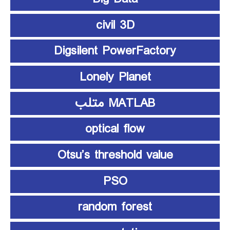
civil 3D
Digsilent PowerFactory
Lonely Planet
MATLAB متلب
optical flow
Otsu’s threshold value
PSO
random forest