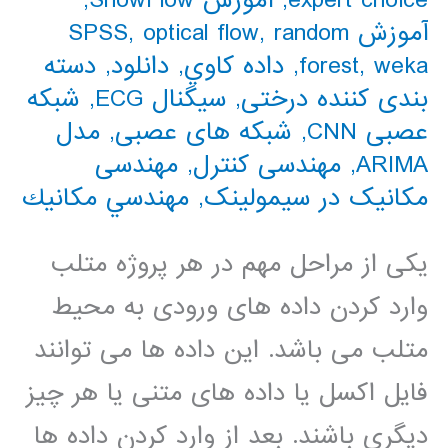
expert choice
,
آموزش ShowFlow
,
آموزش SPSS
random
,
optical flow
,
weka
,
forest
,
داده كاوي
,
دانلود
,
دسته
بندی کننده درختی
,
سیگنال ECG
,
شبکه
عصبی CNN
,
شبکه های عصبی
,
مدل
ARIMA
,
مهندسی کنترل
,
مهندسی
مکانیک در سیمولینک
,
مهندسي مكانيك
یکی از مراحل مهم در هر پروژه متلب
وارد کردن داده های ورودی به محیط
متلب می باشد. این داده ها می توانند
فایل اکسل یا داده های متنی یا هر چیز
دیگری باشند. بعد از وارد کردن داده ها