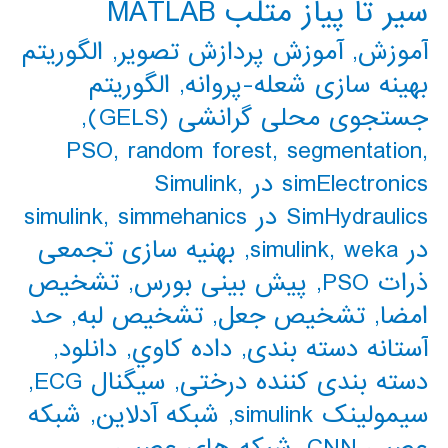
سیر تا پیاز متلب MATLAB
آموزش
,
آموزش پردازش تصویر
,
الگوریتم
بهینه سازی شعله-پروانه
,
الگوریتم
جستجوی محلی گرانشی (GELS)
,
PSO
,
random forest
,
segmentation
,
simElectronics در Simulink
,
SimHydraulics در simulink
simmehanics
,
در simulink
weka
,
,
بهنیه سازی تجمعی
ذرات PSO
,
پیش بینی بورس
,
تشخیص
امضا
,
تشخیص جعل
,
تشخیص لبه
,
حد
آستانه دسته بندی
,
داده كاوي
,
دانلود
,
دسته بندی کننده درختی
,
سیگنال ECG
,
سیمولینک simulink
,
شبکه آدلاین
,
شبکه