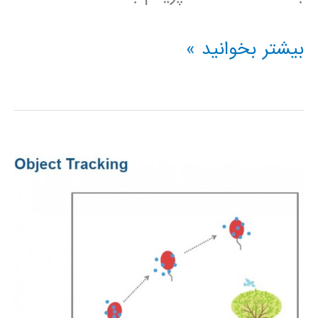
عمليات
بیشتر بخوانید »
ماتريسي
روي
آرايه
ها
در
متلب
matlab