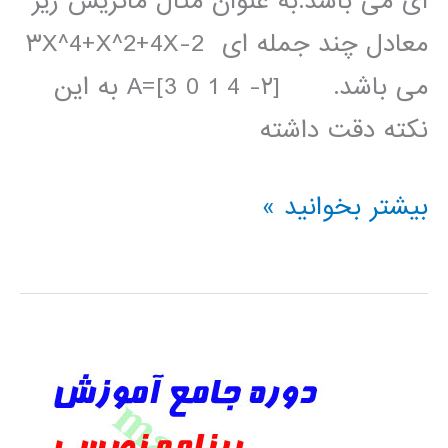
ای می باشد.به عنوان مثال ماتریس زیر
معادل چند جمله ای ۳X^4+X^2+4X-2
می باشد. [۲- A=[3 0 1 4 به این
نکته دقت داشته
جبر
بیشتر بخوانید »
چند
جمله
ای
ها
در