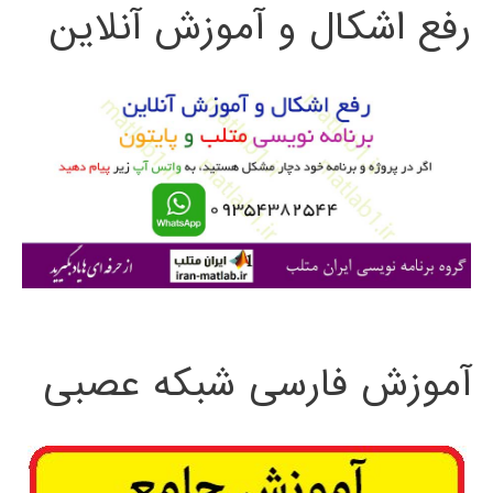
رفع اشکال و آموزش آنلاین
ج
و
ب
ر
ا
ی
:
آموزش فارسی شبکه عصبی