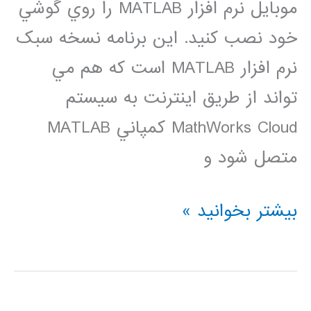
موبايل نرم افزار MATLAB را روي گوشي
خود نصب کنيد. اين برنامه نسخه سبک
نرم افزار MATLAB است که هم مي
تواند از طريق اينترنت به سيستم
MathWorks Cloud کمپاني MATLAB
متصل شود و
دانلود
بیشتر بخوانید »
نرم
افزار
متلب