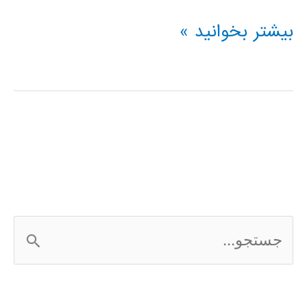
جزوه
بیشتر بخوانید »
کلاس
متلب
خلاصه
ج
س
ت