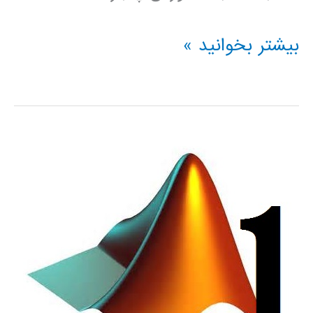
دانلود
بیشتر بخوانید »
جزوه
آموزش
کامل
نرم
افزار
متلب
matlab
(برمکی