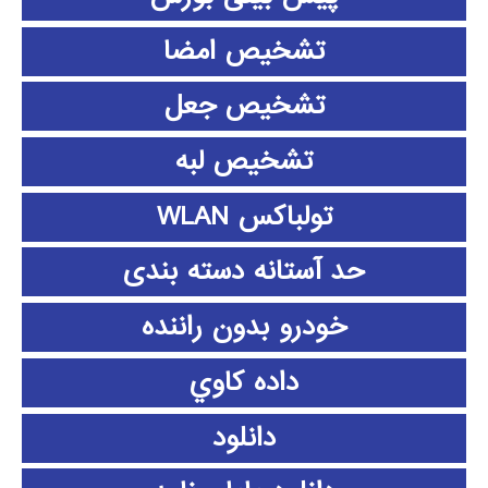
تشخیص امضا
تشخیص جعل
تشخیص لبه
تولباکس WLAN
حد آستانه دسته بندی
خودرو بدون راننده
داده كاوي
دانلود