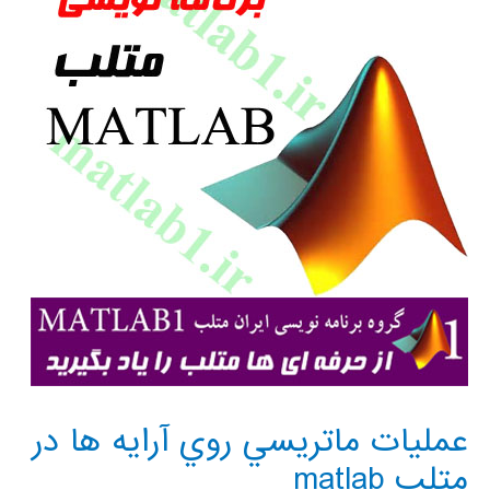
نرم
افزار
متلب
عمليات ماتريسي روي آرايه ها در
متلب matlab