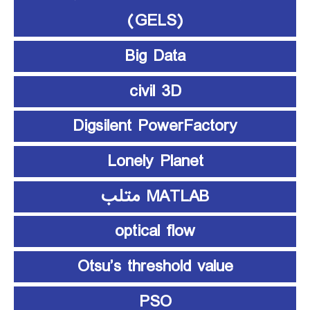
(GELS)
Big Data
civil 3D
Digsilent PowerFactory
Lonely Planet
MATLAB متلب
optical flow
Otsu’s threshold value
PSO