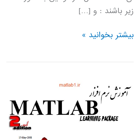
زير باشند : و […]
سيستم
بیشتر بخوانید »
های
فازی
بررسی
روشهای
مختلف
آموزش
ANFIS