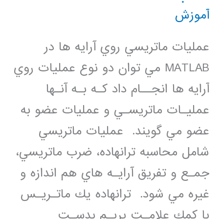
آموزش
عمليات ماتريسي روي آرايه ها در
MATLAB مي توان دو نوع عمليات روي
آرايه ها انجــام داد كـه بـه آنـها
عمليـات ماتريسـي و عمليات عضو به
عضو مي گويند. عمليات ماتريسي
شامل محاسبه ترانهاده، ضرب ماتريسي،
جمـع و تفريق آرايـه هاي هم اندازه و
غيره مي شود. ترانهاده يك ماتـريـس
با كمك علامـت پريـم بدسـت