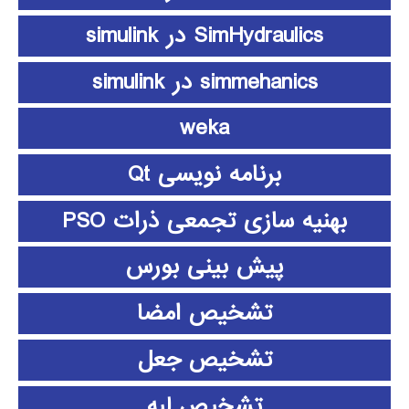
SimHydraulics در simulink
simmehanics در simulink
weka
برنامه نویسی Qt
بهنیه سازی تجمعی ذرات PSO
پیش بینی بورس
تشخیص امضا
تشخیص جعل
تشخیص لبه