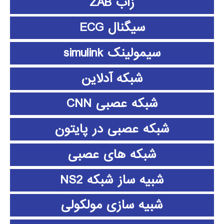
زاب ZAB
سیگنال ECG
سیمولینک simulink
شبکه آدلاین
شبکه عصبی CNN
شبکه عصبی در پایتون
شبکه های عصبی
شبیه ساز شبکه NS2
شبیه سازی مولکولی