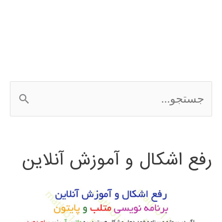
ج
س
ت
رفع اشکال و آموزش آنلاین
ج
و
ب