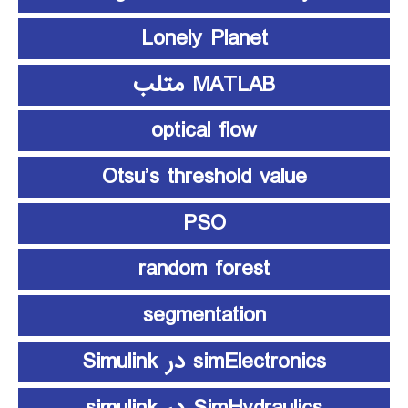
Lonely Planet
MATLAB متلب
optical flow
Otsu’s threshold value
PSO
random forest
segmentation
simElectronics در Simulink
SimHydraulics در simulink