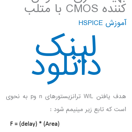
کننده CMOS با متلب
آموزش HSPICE
لینک
دانلود
هدف یافتن W/L ترانزیستورهای n وp به نحوی
است که تابع زیر مینیمم شود :