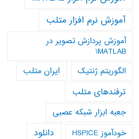
آموزش نرم افزار متلب
آموزش پردازش تصوير در
MATLAB\
ایران متلب
الگوریتم ژنتیک
ترفندهای متلب
جعبه ابزار شبکه عصبی
دانلود
خودآموز HSPICE