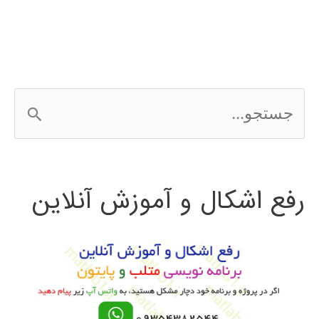
ج
س
ت
رفع اشکال و آموزش آنلاین
ج
و
ب
ر