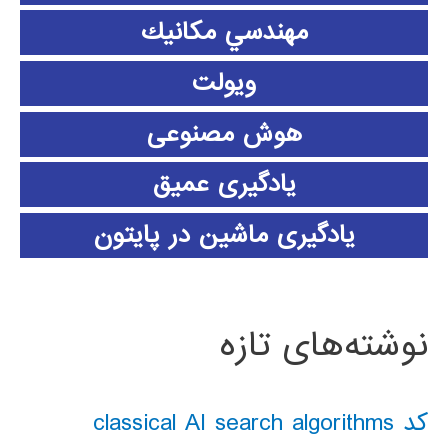
مهندسي مكانيك
ویولت
هوش مصنوعی
یادگیری عمیق
یادگیری ماشین در پایتون
نوشته‌های تازه
کد classical AI search algorithms