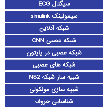
سیگنال ECG
سیمولینک simulink
شبکه آدلاین
شبکه عصبی CNN
شبکه عصبی در پایتون
شبکه های عصبی
شبیه ساز شبکه NS2
شبیه سازی مولکولی
شناسایی حروف