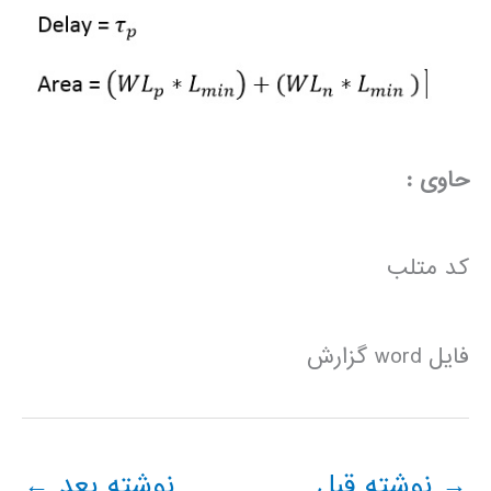
حاوی :
کد متلب
فایل word گزارش
→
نوشته قبل
نوشته بعد
←