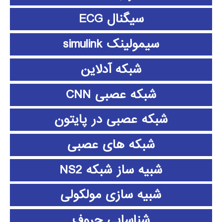
سیگنال ECG
سیمولینک simulink
شبکه آدلاین
شبکه عصبی CNN
شبکه عصبی در پایتون
شبکه های عصبی
شبیه ساز شبکه NS2
شبیه سازی مولکولی
شناسایی حروف