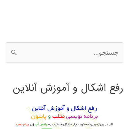
ج
س
ت
رفع اشکال و آموزش آنلاین
ج
و
ب
ر