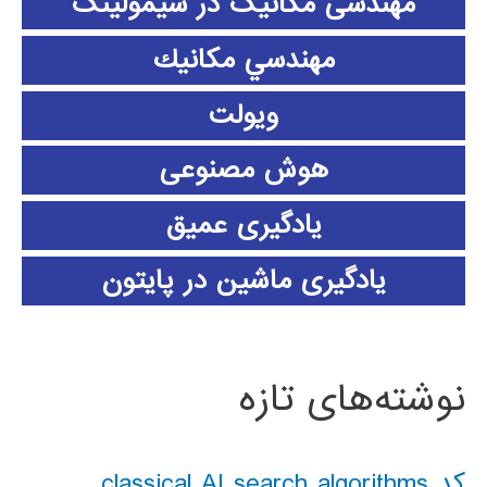
مهندسی مکانیک در سیمولینک
مهندسي مكانيك
ویولت
هوش مصنوعی
یادگیری عمیق
یادگیری ماشین در پایتون
نوشته‌های تازه
کد classical AI search algorithms