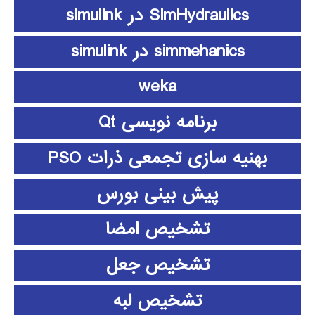
SimHydraulics در simulink
simmehanics در simulink
weka
برنامه نویسی Qt
بهنیه سازی تجمعی ذرات PSO
پیش بینی بورس
تشخیص امضا
تشخیص جعل
تشخیص لبه