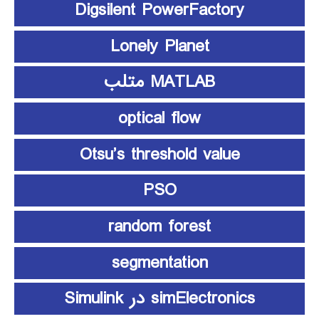
Digsilent PowerFactory
Lonely Planet
MATLAB متلب
optical flow
Otsu’s threshold value
PSO
random forest
segmentation
simElectronics در Simulink