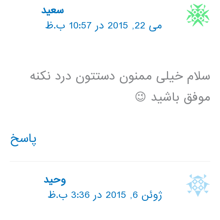
سعید
می 22, 2015 در 10:57 ب.ظ
سلام خیلی ممنون دستتون درد نکنه
موفق باشید 😉
پاسخ
وحید
ژوئن 6, 2015 در 3:36 ب.ظ