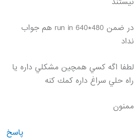
نيستند
در ضمن run in 640*480 هم جواب
نداد
لطفا اگه كسي همچين مشكلي داره يا
راه حلي سراغ داره كمك كنه
ممنون
پاسخ