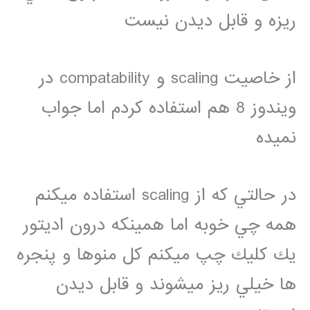
ريزه و قابل ديدن نيست
از خاصيت scaling و compatability در
ويندوز 8 هم استفاده كردم اما جواب
نميده
در حالتي كه از scaling استفاده ميكنم
همه چي خوبه اما همينكه درون اديتور
يك كليك چپ ميكنم كل منوها و پنجره
ها خيلي ريز ميشوند و قابل ديدن