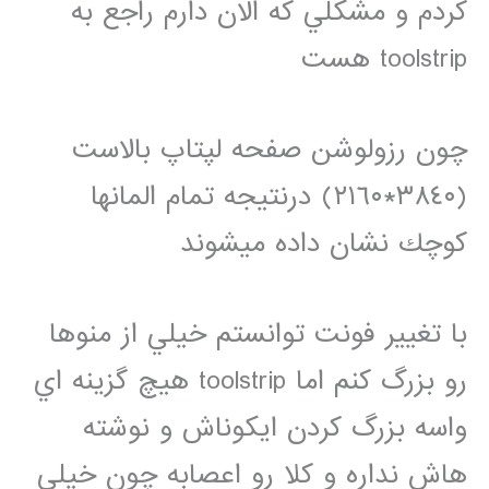
كردم و مشكلي كه الان دارم راجع به
toolstrip هست
چون رزولوشن صفحه لپتاپ بالاست
(٣٨٤٠*٢١٦٠) درنتيجه تمام المانها
كوچك نشان داده ميشوند
با تغيير فونت توانستم خيلي از منوها
رو بزرگ كنم اما toolstrip هيچ گزينه اي
واسه بزرگ كردن ايكوناش و نوشته
هاش نداره و كلا رو اعصابه چون خيلي