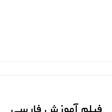
رش
ه
حتوا