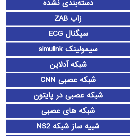
دسته‌بندی نشده
زاب ZAB
سیگنال ECG
سیمولینک simulink
شبکه آدلاین
شبکه عصبی CNN
شبکه عصبی در پایتون
شبکه های عصبی
شبیه ساز شبکه NS2