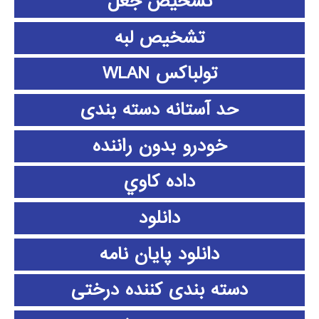
تشخیص جعل
تشخیص لبه
تولباکس WLAN
حد آستانه دسته بندی
خودرو بدون راننده
داده كاوي
دانلود
دانلود پايان نامه
دسته بندی کننده درختی