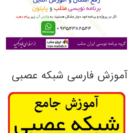
ب
ر
ا
ی
:
آموزش فارسی شبکه عصبی