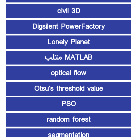
civil 3D
Digsilent PowerFactory
Lonely Planet
MATLAB متلب
optical flow
Otsu’s threshold value
PSO
random forest
segmentation