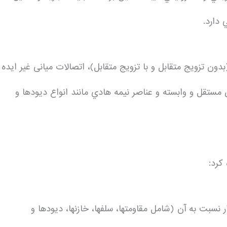
ون تزويج متقابل و با تزويج متقابل)، اتصالات میانی غیر ایده
ان مستقل و وابسته و عناصر نيمه هادي مانند انواع دیودها و
کرد:
سبت به آن (شامل مقاومت­ها، سلف­ها، خازن­ها، ديودها و