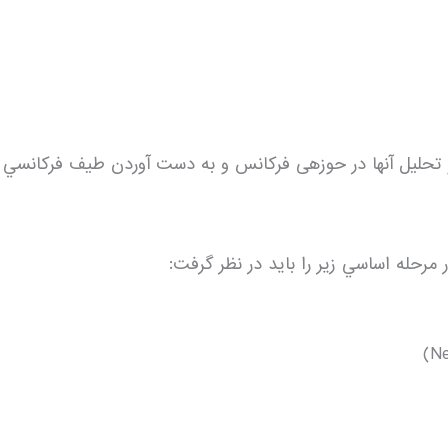
ه و تحليل آن­ها در حوزه­ی فركانس و به دست آوردن طيف فركانسي