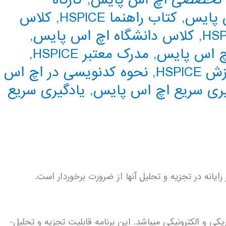
س پایس
,
کتاب راهنما HSPICE
,
کلاس
,
کلاس دانشگاه اچ اس پایس
,
چ اس پایس
,
مدرک معتبر HSPICE
,
HSPIC
,
نحوه کدنویسی در اچ اس
یری سریع اچ اس پایس
,
یادگیری سریع
ایانه در تجزيه و تحليل آن­ها از ضرورت برخوردار است.
نرم­افزار HSPICE رایج­ترین نرم­ افزار شبيه سازي مدارهاي الكتريكي و الكترونيكي مي­باشد. اين برنامه قابليت تجزيه و تحليل­