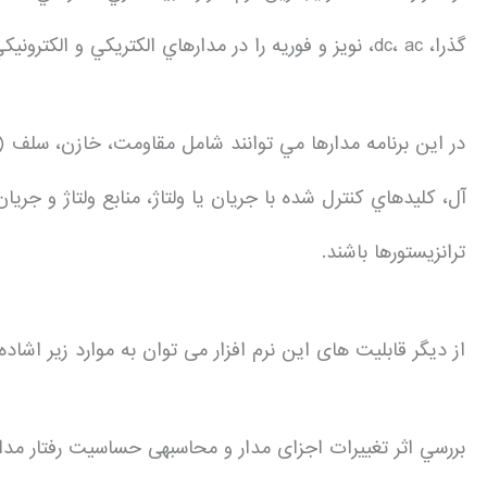
گذرا، dc، ac، نویز و فوریه را در مدارهاي الكتريكي و الكترونيكي دارد.
در این برنامه مدارها مي توانند شامل مقاومت، خازن، سلف (بد
آل، كليدهاي كنترل شده با جريان يا ولتاژ، منابع ولتاژ و جري
ترانزیستورها باشند.
از دیگر قابلیت های این نرم افزار می توان به موارد زیر اشاده 
بررسي اثر تغييرات اجزای مدار و محاسبه­ی حساسيت رفتار مدار ن