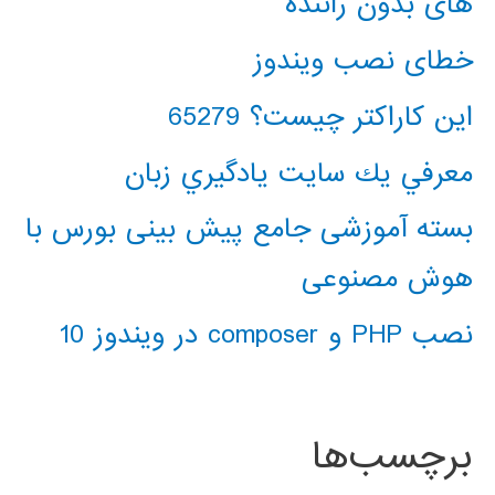
های بدون راننده
خطای نصب ویندوز
این کاراکتر چیست؟ 65279
معرفي يك سايت يادگيري زبان
بسته آموزشی جامع پیش بینی بورس با
هوش مصنوعی
نصب PHP و composer در ویندوز 10
برچسب‌ها