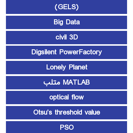
(GELS)
Big Data
civil 3D
Digsilent PowerFactory
Lonely Planet
MATLAB متلب
optical flow
Otsu’s threshold value
PSO