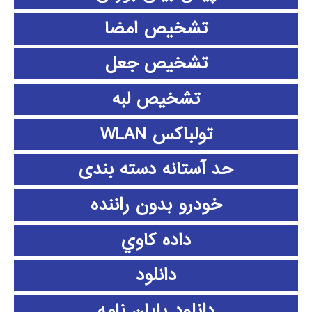
تشخیص امضا
تشخیص جعل
تشخیص لبه
تولباکس WLAN
حد آستانه دسته بندی
خودرو بدون راننده
داده كاوي
دانلود
دانلود پايان نامه