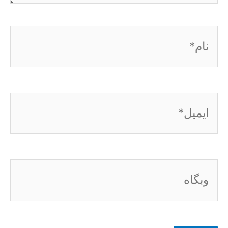
نام*
ایمیل*
وبگاه