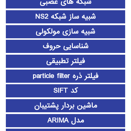
شبکه های عصبی
شبیه ساز شبکه NS2
شبیه سازی مولکولی
شناسایی حروف
فیلتر تطبیقی
فیلتر ذره particle filter
کد SIFT
ماشین بردار پشتیبان
مدل ARIMA