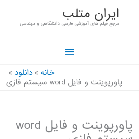
رش
ايران متلب
ه
مرجع فیلم های آموزشی فارسی دانشگاهی و مهندسی
حتوا
فهرست
اصلی
خانه
دانلود
پاورپوینت و فایل word سیستم فازی
پاورپوینت و فایل word
سیستم فازی