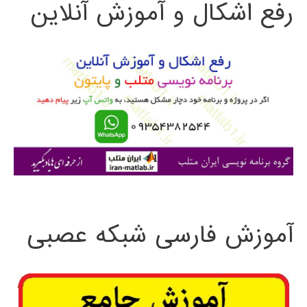
رفع اشکال و آموزش آنلاین
ج
و
ب
ر
ا
ی
:
آموزش فارسی شبکه عصبی