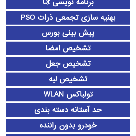
برنامه نویسی Qt
بهنیه سازی تجمعی ذرات PSO
پیش بینی بورس
تشخیص امضا
تشخیص جعل
تشخیص لبه
تولباکس WLAN
حد آستانه دسته بندی
خودرو بدون راننده