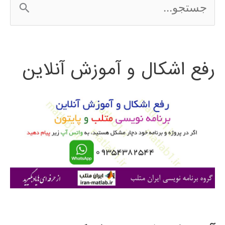
ج
س
ت
رفع اشکال و آموزش آنلاین
ج
و
ب
ر
ا
ی
: