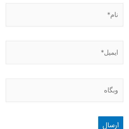
نام*
ایمیل*
وبگاه