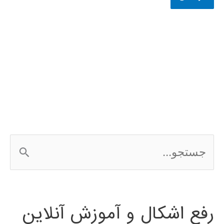
ج
س
ت
رفع اشکال و آموزش آنلاین
ج