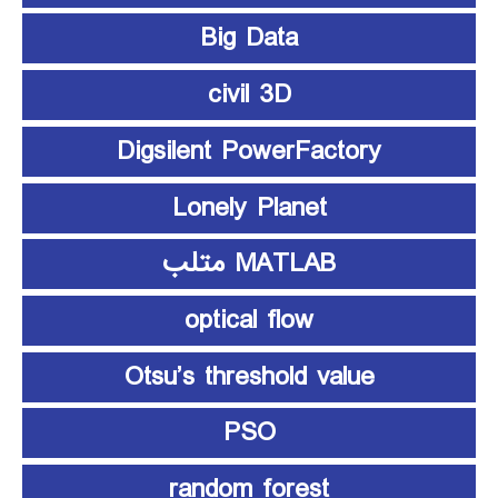
Big Data
civil 3D
Digsilent PowerFactory
Lonely Planet
MATLAB متلب
optical flow
Otsu’s threshold value
PSO
random forest