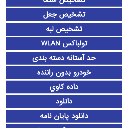
تشخیص امضا
تشخیص جعل
تشخیص لبه
تولباکس WLAN
حد آستانه دسته بندی
خودرو بدون راننده
داده كاوي
دانلود
دانلود پايان نامه