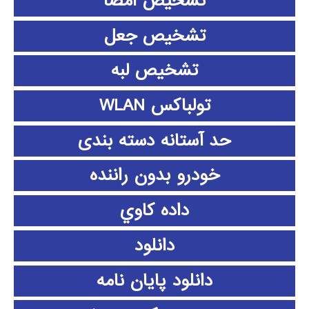
تشخیص امضا
تشخیص جعل
تشخیص لبه
تولباکس WLAN
حد آستانه دسته بندی
خودرو بدون راننده
داده كاوي
دانلود
دانلود پايان نامه