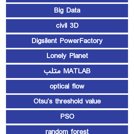
Big Data
civil 3D
Digsilent PowerFactory
Lonely Planet
MATLAB متلب
optical flow
Otsu’s threshold value
PSO
random forest