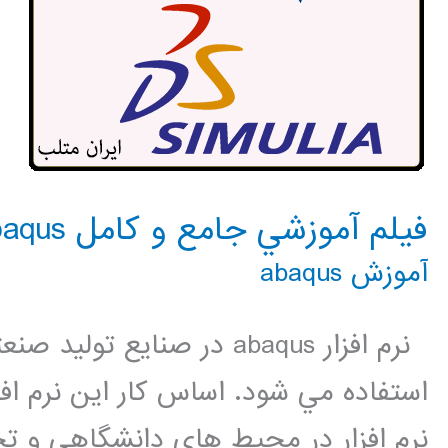
فيلم آموزشي جامع و كامل Abaqus
آموزش abaqus
نرم افزار abaqus در صنايع 
استفاده مي شود. اساس كار اين نرم اف
نرم افزار در محيط هاي دانشگاهي و ت