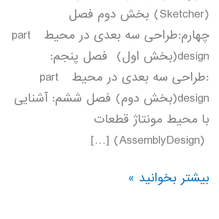
(Sketcher) بخش دوم فصل
چهارم:طراحی سه بعدی در محیط part
design(بخش اول) فصل پنجم:
:طراحی سه بعدی در محیط part
design(بخش دوم) فصل ششم: آشنایی
با محیط مونتاژ قطعات
(AssemblyDesign) […]
فیلم
بیشتر بخوانید »
آموزش