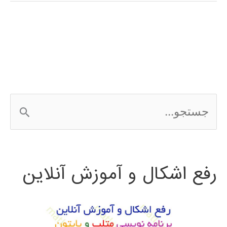
فارسی
نرم
افزار
CATIA
ج
س
ت
رفع اشکال و آموزش آنلاین
ج
و
ب