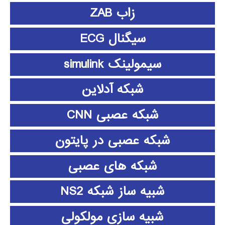
زاب ZAB
سیگنال ECG
سیمولینک simulink
شبکه آدلاین
شبکه عصبی CNN
شبکه عصبی در پایتون
شبکه های عصبی
شبیه ساز شبکه NS2
شبیه سازی مولکولی