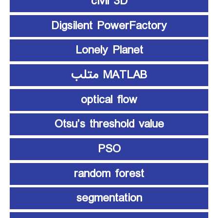
civil 3D
Digsilent PowerFactory
Lonely Planet
MATLAB متلب
optical flow
Otsu’s threshold value
PSO
random forest
segmentation