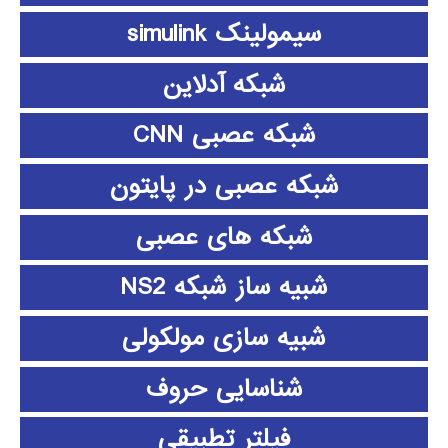
سیمولینک simulink
شبکه آدلاین
شبکه عصبی CNN
شبکه عصبی در پایتون
شبکه های عصبی
شبیه ساز شبکه NS2
شبیه سازی مولکولی
شناسایی حروف
فیلتر تطبیقی