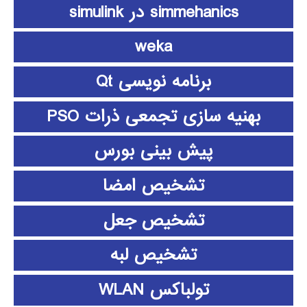
simmehanics در simulink
weka
برنامه نویسی Qt
بهنیه سازی تجمعی ذرات PSO
پیش بینی بورس
تشخیص امضا
تشخیص جعل
تشخیص لبه
تولباکس WLAN