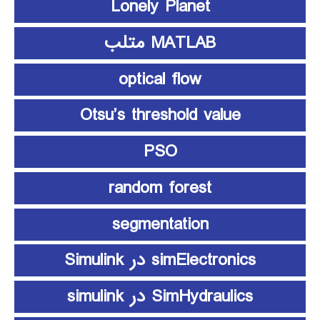
Lonely Planet
MATLAB متلب
optical flow
Otsu’s threshold value
PSO
random forest
segmentation
simElectronics در Simulink
SimHydraulics در simulink