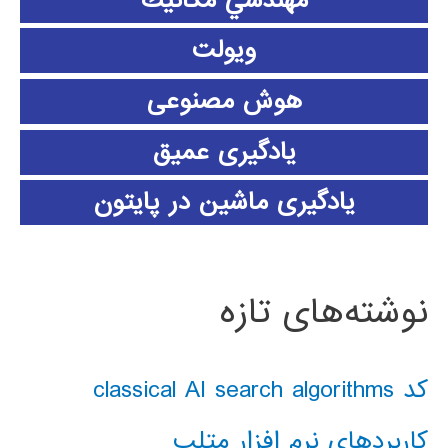
ویولت
هوش مصنوعی
یادگیری عمیق
یادگیری ماشین در پایتون
نوشته‌های تازه
کد classical AI search algorithms
کاربردهای نرم افزار متلب