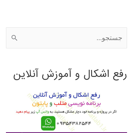
ج
س
ت
رفع اشکال و آموزش آنلاین
ج
و
ب
ر
ا