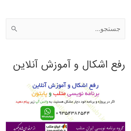
ج
س
ت
رفع اشکال و آموزش آنلاین
ج
و
ب
ر
ا
ی