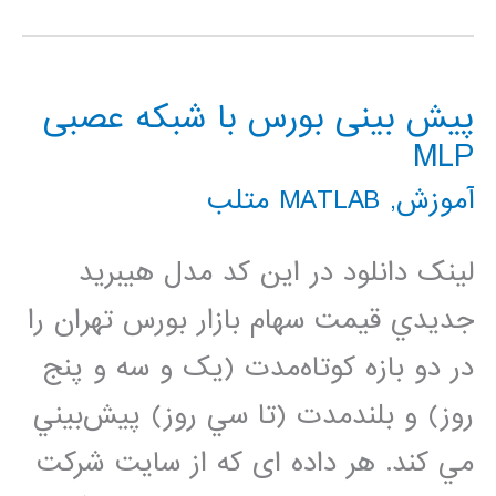
با
فیلتر
پیش بینی بورس با شبکه عصبی
گابور
MLP
آموزش
,
MATLAB متلب
لینک دانلود در اين کد مدل هيبريد
جديدي قيمت سهام بازار بورس تهران را
در دو بازه کوتاه‌مدت (يک و سه و پنج
روز) و بلندمدت (تا سي روز) پيش‌بيني
مي کند. هر داده ای که از سایت شركت