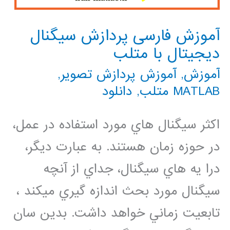
آموزش فارسی پردازش سیگنال
دیجیتال با متلب
آموزش
,
آموزش پردازش تصویر
,
MATLAB متلب
,
دانلود
اكثر سيگنال هاي مورد استفاده در عمل،
در حوزه زمان هستند. به عبارت ديگر،
درا یه هاي سيگنال، جداي از آنچه
سيگنال مورد بحث اندازه گيري ميكند ،
تابعيت زماني خواهد داشت. بدين سان