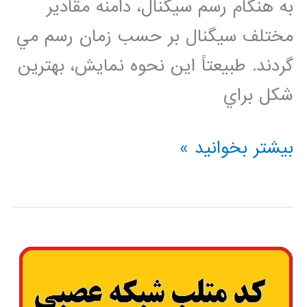
به هنگام رسم سيگنال، دامنه مقادير
مختلف سيگنال بر حسب زمان رسم مي
گردند. طبيعتاً اين نحوه نمايش، بهترين
شكل براي
آموزش
بیشتر بخوانید »
فارسی
پردازش
سیگنال
دیجیتال
با