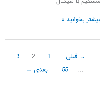
مستقیم با سیگنال
حذف
بیشتر بخوانید »
نویز
با
سیستم
→
قبلی
1
2
3
نروفازی
وفقی
…
55
بعدی
←
adaptive
neuro-
fuzzy