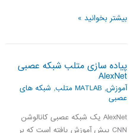
پیاده
بیشتر بخوانید »
سازی
متلب
شبکه
پیاده سازی متلب شبکه عصبی
عصبی
AlexNet
GoogLeNet
آموزش
,
MATLAB متلب
,
شبکه های
عصبی
AlexNet یک شبکه عصبی کانالوشن
CNN پیش آموزش یافته است که بر