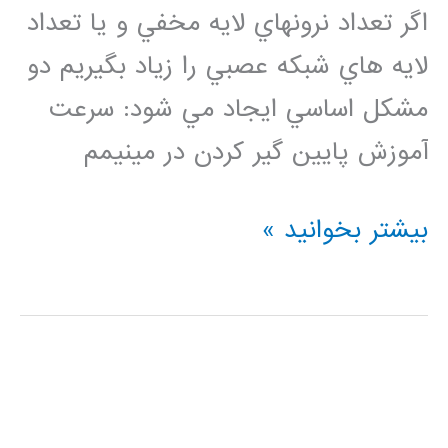
اگر تعداد نرونهاي لايه مخفي و يا تعداد
لايه هاي شبكه عصبي را زياد بگيريم دو
مشكل اساسي ايجاد مي شود: سرعت
آموزش پايين گير كردن در مينيمم
فيلم
بیشتر بخوانید »
آموزش
فارسي
شبكه
باور
عميق