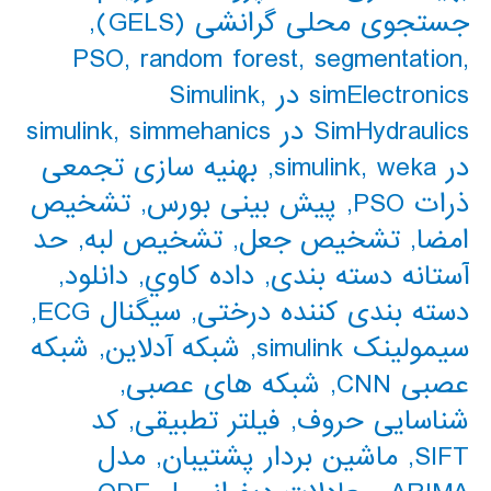
جستجوی محلی گرانشی (GELS)
,
PSO
,
random forest
,
segmentation
,
simElectronics در Simulink
,
SimHydraulics در simulink
simmehanics
,
در simulink
weka
,
,
بهنیه سازی تجمعی
ذرات PSO
,
پیش بینی بورس
,
تشخیص
امضا
,
تشخیص جعل
,
تشخیص لبه
,
حد
آستانه دسته بندی
,
داده كاوي
,
دانلود
,
دسته بندی کننده درختی
,
سیگنال ECG
,
سیمولینک simulink
,
شبکه آدلاین
,
شبکه
عصبی CNN
,
شبکه های عصبی
,
شناسایی حروف
,
فیلتر تطبیقی
,
کد
SIFT
,
ماشین بردار پشتیبان
,
مدل