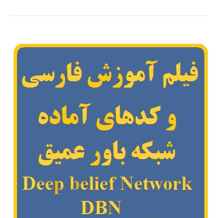
های
آموزش
فارسي
جامع
شبكه
هاي
عصبي