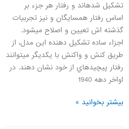
تشكيل شدهاند و رفتار هر جزء بر
اساس رفتار همسايگان و نيز تجربيات
گذشته اش تعيين و اصلاح ميشود.
اجزاء ساده تشكيل دهنده اين مدل، از
طريق كنش و واكنش با يكديگر ميتوانند
رفتار پيچيدهاي از خود نشان دهند. در
اواخر دهه 1940
دانلود
بیشتر بخوانید »
کد
متلب