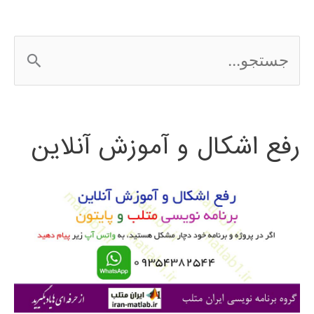
DBN
ج
س
ت
رفع اشکال و آموزش آنلاین
ج
و
ب
ر
ا
ی