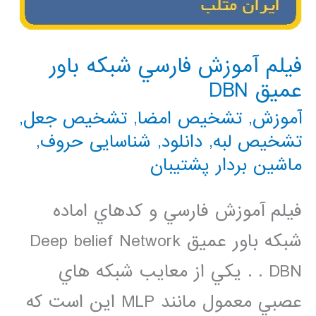
فيلم آموزش فارسي شبكه باور
عميق DBN
آموزش
,
تشخیص امضا
,
تشخیص جعل
,
تشخیص لبه
,
دانلود
,
شناسایی حروف
,
ماشین بردار پشتیبان
فيلم آموزش فارسي و كدهاي اماده
شبكه باور عميق Deep belief Network
DBN . . يكي از معايب شبكه هاي
عصبي معمول مانند MLP اين است كه