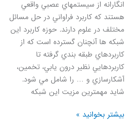
انگارانه از سيستمهاي عصبي واقعي
هستند كه كاربرد فراواني در حل مسائل
مختلف در علوم دارند. حوزه كاربرد اين
شبكه ها آنچنان گسترده است كه از
كاربردهاي طبقه بندي گرفته تا
كاربردهايي نظير درون يابي، تخمين،
آشكارسازي و … را شامل مي شود.
شايد مهمترين مزيت اين شبكه
مجموعه
بیشتر بخوانید »
فيلم