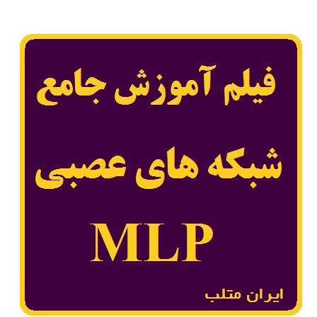
شبکه
های
عصبی