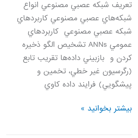
تعريف شبکه عصبي مصنوعي انواع
شبکه‌هاي عصبي مصنوعي کاربردهاي
شبکه عصبي مصنوعي کاربردهاي
عمومي ANNs تشخيص الگو ذخيره
كردن و بازبيني داده‌ها تقريب تابع
(رگرسيون غير خطي، تخمين و
پيشگويي) فرايند داده کاوي
فیلم
بیشتر بخوانید »
آموزشی
مبانی