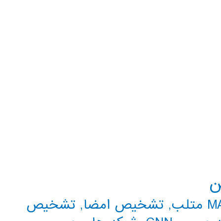
ن
تلب
,
تشخیص امضا
,
تشخیص