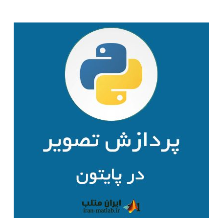
بینایی
ماشین