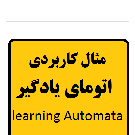
آموزشي
رپيدماينر
rapidminer