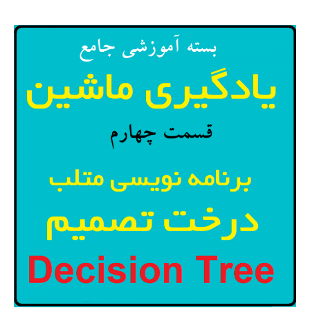
دسته
بندی
کننده
در
متلب