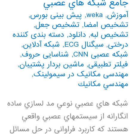
جامع شبكه هاي عصبي
آموزش
,
weka
,
پیش بینی بورس
,
تشخیص امضا
,
تشخیص جعل
,
تشخیص لبه
,
دانلود
,
دسته بندی کننده
درختی
,
سیگنال ECG
,
شبکه آدلاین
,
شبکه عصبی CNN
,
شناسایی حروف
,
فیلتر تطبیقی
,
ماشین بردار پشتیبان
,
مهندسی مکانیک در سیمولینک
,
مهندسي مكانيك
شبكه هاي عصبي نوعي مد لسازي ساده
انگارانه از سيستمهاي عصبي واقعي
هستند كه كاربرد فراواني در حل مسائل