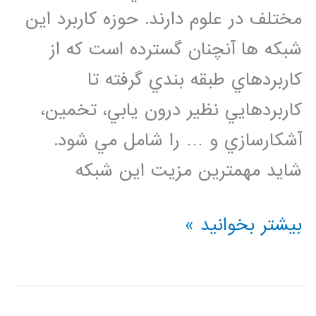
مختلف در علوم دارند. حوزه كاربرد اين
شبكه ها آنچنان گسترده است كه از
كاربردهاي طبقه بندي گرفته تا
كاربردهايي نظير درون يابي، تخمين،
آشكارسازي و … را شامل مي شود.
شايد مهمترين مزيت اين شبكه
مجموعه
بیشتر بخوانید »
فيلم
های
آموزش