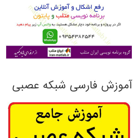
ب
ر
ا
ی
:
آموزش فارسی شبکه عصبی