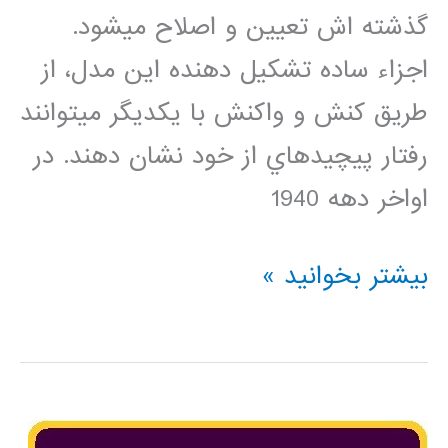
گذشته اش تعيين و اصلاح ميشود.
اجزاء ساده تشكيل دهنده اين مدل، از
طريق كنش و واكنش با يكديگر ميتوانند
رفتار پيچيدهاي از خود نشان دهند. در
اواخر دهه 1940
دانلود
بیشتر بخوانید »
کد
متلب
اتوماتای
یادگیر