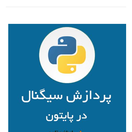
های
دیجیتال
برای
ارتباطات
بی
سیم
با
استفاده
از
Matlab