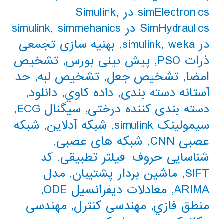
simElectronics در Simulink
,
SimHydraulics در simulink
simmehanics
,
در simulink
weka
,
,
بهنیه سازی تجمعی
ذرات PSO
,
پیش بینی بورس
,
تشخیص
امضا
,
تشخیص جعل
,
تشخیص لبه
,
حد
آستانه دسته بندی
,
داده كاوي
,
دانلود
,
دسته بندی کننده درختی
,
سیگنال ECG
,
سیمولینک simulink
,
شبکه آدلاین
,
شبکه
عصبی CNN
,
شبکه های عصبی
,
شناسایی حروف
,
فیلتر تطبیقی
,
کد
SIFT
,
ماشین بردار پشتیبان
,
مدل
ARIMA
,
معادلات دیفرانسیل ODE
,
منطق فازي
,
مهندسی کنترل
,
مهندسی