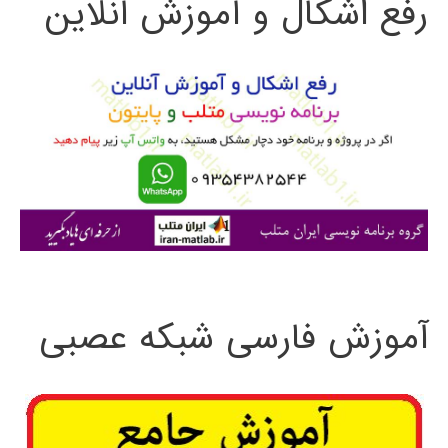
رفع اشکال و آموزش آنلاین
ج
و
ب
ر
ا
ی
:
آموزش فارسی شبکه عصبی