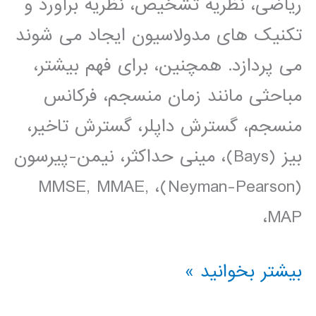
ریاضی، نظریه تشخیص، نظریه برآورد و
تکنیک های مدولاسیون ایجاد می شوند
می پردازد. همچنین، برای فهم بیشتر،
مباحثی مانند زمان منسجم، فرکانس
منسجم، گسترش داپلر، گسترش تاخیر،
بیز (Bays)، مینی حداکثر، نیمن-پیرسون
(Neyman-Pearson)، MMSE, MMAE,
MAP،
پردازش
بیشتر بخوانید »
سیگنال