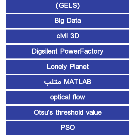
(GELS)
Big Data
civil 3D
Digsilent PowerFactory
Lonely Planet
MATLAB متلب
optical flow
Otsu’s threshold value
PSO