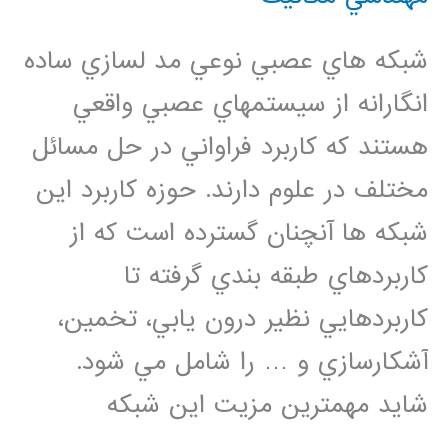
شبكه هاي عصبي نوعي مد لسازي ساده
انگارانه از سيستمهاي عصبي واقعي
هستند كه كاربرد فراواني در حل مسائل
مختلف در علوم دارند. حوزه كاربرد اين
شبكه ها آنچنان گسترده است كه از
كاربردهاي طبقه بندي گرفته تا
كاربردهايي نظير درون يابي، تخمين،
آشكارسازي و … را شامل مي شود.
شايد مهمترين مزيت اين شبكه