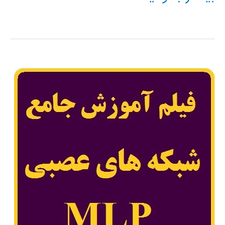
آموزشی
وارد
کردن
داده
های
فایل
اکسل
به
متلب