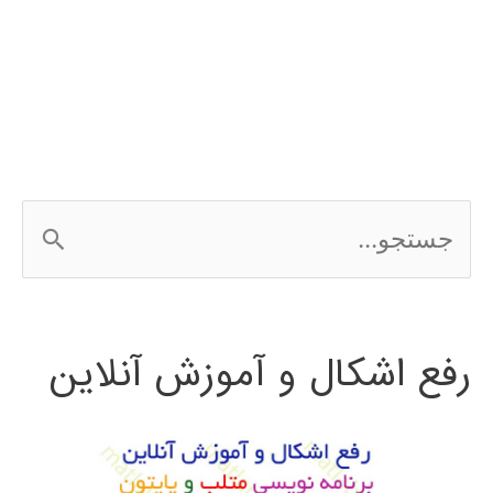
مجموعه
کدهای
LIBSVM
ج
س
ت
رفع اشکال و آموزش آنلاین
ج
و
ب