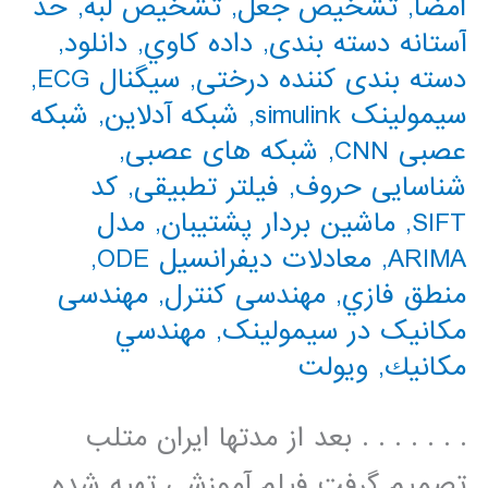
امضا
,
تشخیص جعل
,
تشخیص لبه
,
حد
آستانه دسته بندی
,
داده كاوي
,
دانلود
,
دسته بندی کننده درختی
,
سیگنال ECG
,
سیمولینک simulink
,
شبکه آدلاین
,
شبکه
عصبی CNN
,
شبکه های عصبی
,
شناسایی حروف
,
فیلتر تطبیقی
,
کد
SIFT
,
ماشین بردار پشتیبان
,
مدل
ARIMA
,
معادلات دیفرانسیل ODE
,
منطق فازي
,
مهندسی کنترل
,
مهندسی
مکانیک در سیمولینک
,
مهندسي
مكانيك
,
ویولت
. . . . . . . بعد از مدتها ایران متلب
تصمیم گرفت فیلم آموزشی تهیه شده