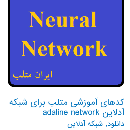
شبكه
هاي
عصبي
کدهای آموزشی متلب برای شبکه
آدلاین adaline network
دانلود
,
شبکه آدلاین