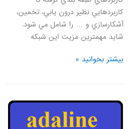
كاربردهايي نظير درون يابي، تخمين،
آشكارسازي و … را شامل مي شود.
شايد مهمترين مزيت اين شبكه
مجموعه
بیشتر بخوانید »
فيلم
های
آموزش
فارسي
جامع