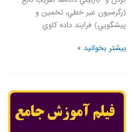
(رگرسيون غير خطي، تخمين و
پيشگويي) فرايند داده کاوي
فیلم
بیشتر بخوانید »
آموزشی
مبانی
شبکه
های
عصبی