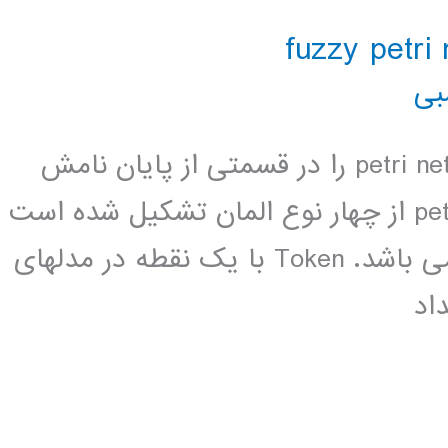
بی
لینک دانلود Adam Petri در سال 1962 petri net را در قسمتی از پایان نامش
ابداع کرد. عناصر Petri net : یک petri net از چهار نوع المان تشکیل شده است
: token و places و arcs و transitions می باشد. Token با یک نقطه در مدلهای