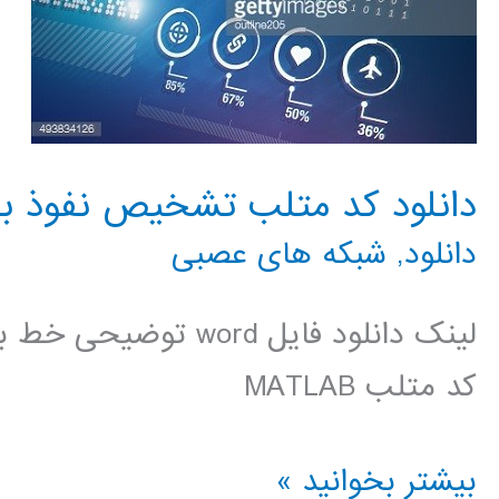
دانلود کد متلب تشخیص نفوذ با ش
دانلود
,
شبکه های عصبی
لینک دانلود فایل ord
کد متلب MATLAB
دانلود
بیشتر بخوانید »