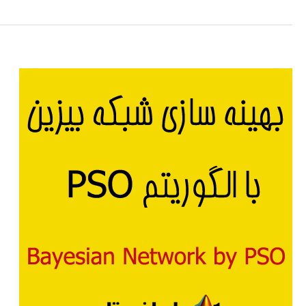
شبکه
پتری
فازی
fuzzy
petri
net