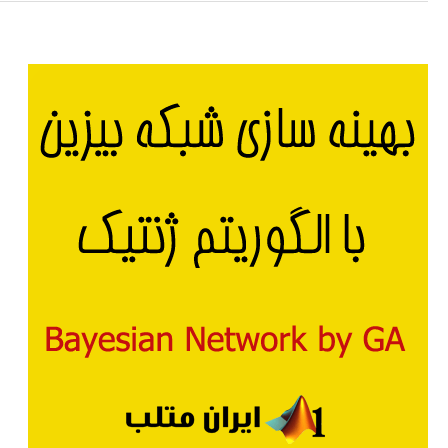
شبکه
بیزین
با
الگوریتم
تجمعی
ذرات