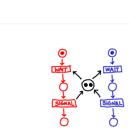
کد
متلب
تشخیص
نفوذ
با
شبکه
عصبی
MLP