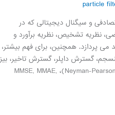
ادفی و سیگنال دیجیتالی که در
ضی، نظریه تشخیص، نظریه برآورد و
می پردازد. همچنین، برای فهم بیشتر،
سجم، گسترش داپلر، گسترش تاخیر، بیز
(Bays)، مینی حداکثر، نیمن-پیرسون (Neyman-Pearson)، MMSE, MMAE,