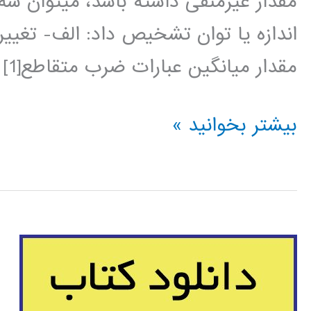
مقدار غيرمنفی
اندازه يا توان تشخيص داد: الف- تغيي
مقدار ميانگين عبارات ضرب متقاطع[1] […]
اعوجاجهای
بیشتر بخوانید »
ناشی
از
پردازش