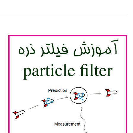
سیگنال
های
دیجیتال
برای
ارتباطات
بی
سیم
با
استفاده
از