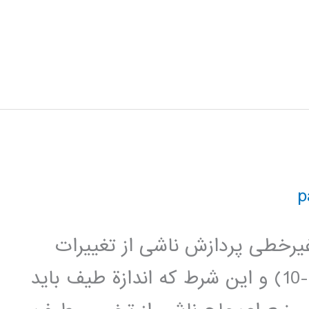
رخطی پردازش ناشی از تغييرات
تصادفی طيف نويز مي‎باشد. از رابطة (3-10) و اين شرط که اندازة طيف بايد