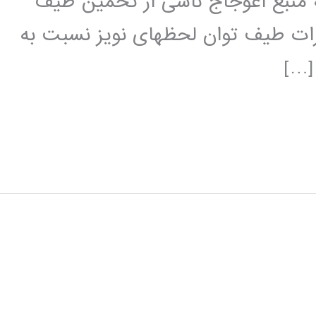
 داشته باشد، مي‎توان سه منبع اعوجاج ناشی از تخمين طيف
رات طيف توان لحظه⁯ای نويز نسبت به