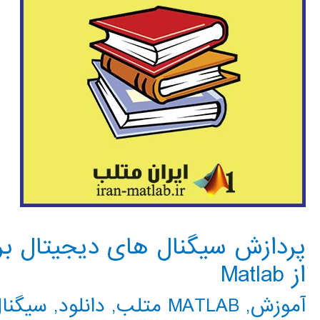
پردازش سیگنال های دیجیتال برا
از Matlab
آموزش
,
MATLAB متلب
,
دانلود
,
سیگنال G