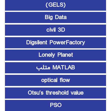
(GELS)
Big Data
civil 3D
Digsilent PowerFactory
Lonely Planet
MATLAB متلب
optical flow
Otsu’s threshold value
PSO