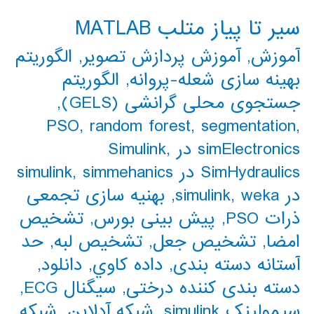
سیر تا پیاز متلب MATLAB
آموزش
,
آموزش پردازش تصویر
,
الگوریتم
بهینه سازی شعله-پروانه
,
الگوریتم
جستجوی محلی گرانشی (GELS)
,
PSO
,
random forest
,
segmentation
,
simElectronics در Simulink
,
SimHydraulics در simulink
simmehanics
,
در simulink
weka
,
,
بهنیه سازی تجمعی
ذرات PSO
,
پیش بینی بورس
,
تشخیص
امضا
,
تشخیص جعل
,
تشخیص لبه
,
حد
آستانه دسته بندی
,
داده كاوي
,
دانلود
,
دسته بندی کننده درختی
,
سیگنال ECG
,
سیمولینک simulink
,
شبکه آدلاین
,
شبکه