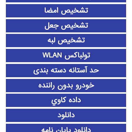
تشخیص امضا
تشخیص جعل
تشخیص لبه
تولباکس WLAN
حد آستانه دسته بندی
خودرو بدون راننده
داده كاوي
دانلود
دانلود پايان نامه