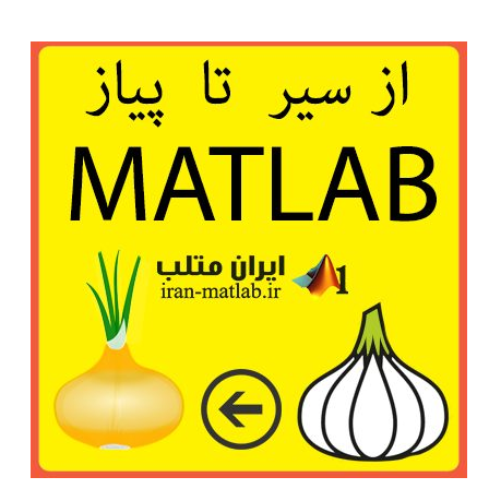
در
پایتون