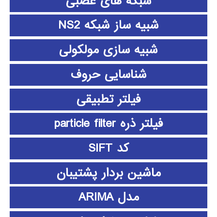
شبکه های عصبی
شبیه ساز شبکه NS2
شبیه سازی مولکولی
شناسایی حروف
فیلتر تطبیقی
فیلتر ذره particle filter
کد SIFT
ماشین بردار پشتیبان
مدل ARIMA