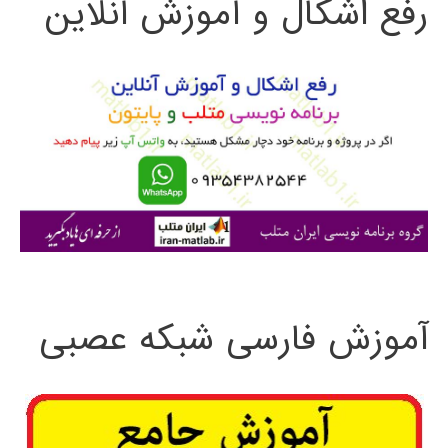
رفع اشکال و آموزش آنلاین
ج
و
ب
ر
ا
ی
:
آموزش فارسی شبکه عصبی