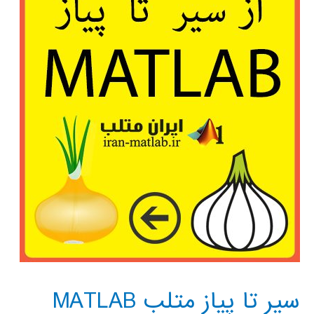
در
پایتون
سیر تا پیاز متلب MATLAB