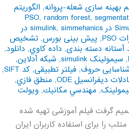
م بهینه سازی شعله-پروانه
,
الگوریتم
PSO
,
random forest
,
segmentat
,
simmehanics در
PSO
,
پیش بینی بورس
,
تشخیص
آستانه دسته بندی
,
داده كاوي
,
دانلود
,
,
سیمولینک simulink
,
شبکه آدلاین
,
ناسایی حروف
,
فیلتر تطبیقی
,
کد SIFT
,
دلات دیفرانسیل ODE
,
منطق فازي
,
یمولینک
,
مهندسي مكانيك
,
ویولت
 تصمیم گرفت فیلم آموزشی تهیه شده
لب را برای استفاده کاربران ایران