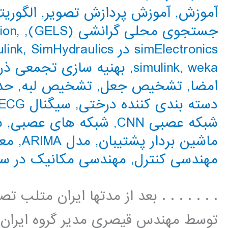
آموزش
,
آموزش پردازش تصویر
,
الگوریت
جستجوی محلی گرانشی (GELS)
,
,
ion
simElectronics در Simulink
SimHydraulics در simulink
,
weka
,
simulink
,
بهنیه سازی تجمعی ذرات 
امضا
,
تشخیص جعل
,
تشخیص لبه
,
حد 
دسته بندی کننده درختی
,
سیگنال ECG
شبکه عصبی CNN
,
شبکه های عصبی
,
ش
ماشین بردار پشتیبان
,
مدل ARIMA
,
معا
مهندسی کنترل
,
مهندسی مکانیک در س
. . . . . . . بعد از مدتها ایران متلب
توسط مهندس قیصری مدیر گروه ایران مت