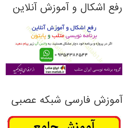
رفع اشکال و آموزش آنلاین
ج
و
ب
ر
ا
ی
:
آموزش فارسی شبکه عصبی