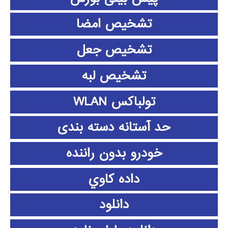
تشخیص امضا
تشخیص جعل
تشخیص لبه
تولباکس WLAN
حد آستانه دسته بندی
خودرو بدون راننده
داده كاوي
دانلود