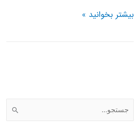
جزوه
بیشتر بخوانید »
طراحی
سیستم
های
کنترلی
در
متلب
ج
س
ت