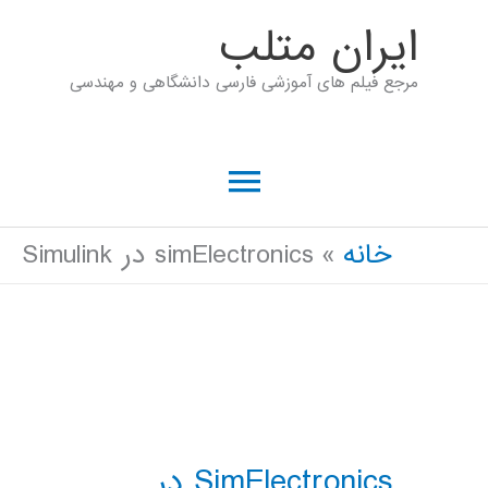
رش
ايران متلب
ه
مرجع فیلم های آموزشی فارسی دانشگاهی و مهندسی
حتوا
فهرست
اصلی
خانه
simElectronics در Simulink
SimElectronics در