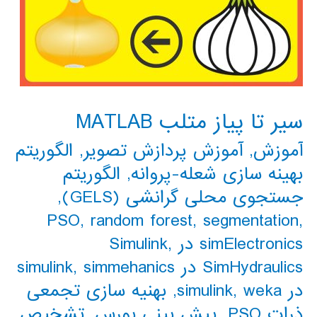
سیر تا پیاز متلب MATLAB
آموزش
,
آموزش پردازش تصویر
,
الگوریتم
بهینه سازی شعله-پروانه
,
الگوریتم
جستجوی محلی گرانشی (GELS)
,
PSO
,
random forest
,
segmentation
,
simElectronics در Simulink
,
SimHydraulics در simulink
simmehanics
,
در simulink
weka
,
,
بهنیه سازی تجمعی
ذرات PSO
,
پیش بینی بورس
,
تشخیص