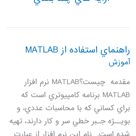
راهنماي استفاده از MATLAB
آموزش
مقدمه چيست؟MATLAB نرم افزار
MATLAB برنامه كامپيوتري است كه
براي كساني كه با محاسبات عددي، و
بويــژه جـبر خطي سر و كار دارند، تهيه
شده است. نام اين نرم افزار از عبارت