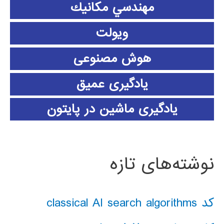
مهندسي مكانيك
ویولت
هوش مصنوعی
یادگیری عمیق
یادگیری ماشین در پایتون
نوشته‌های تازه
کد classical AI search algorithms