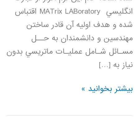
انگليسي MATrix LABoratory اقتباس
شده و هدف اوليه آن قادر ساختن
مهندسين و دانشمندان به حــل
مسـائل شـامل عمليـات ماتريسي بدون
نياز به […]
راهنماي
بیشتر بخوانید »
استفاده
از
MATLAB