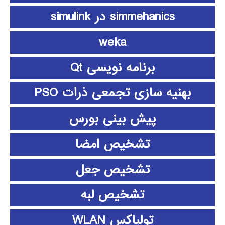
simmehanics در simulink
weka
برنامه نویسی Qt
بهنیه سازی تجمعی ذرات PSO
پیش بینی بورس
تشخیص امضا
تشخیص جعل
تشخیص لبه
تولباکس WLAN