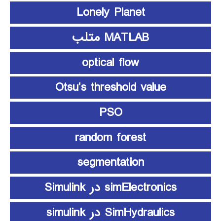
Lonely Planet
MATLAB متلب
optical flow
Otsu’s threshold value
PSO
random forest
segmentation
simElectronics در Simulink
SimHydraulics در simulink