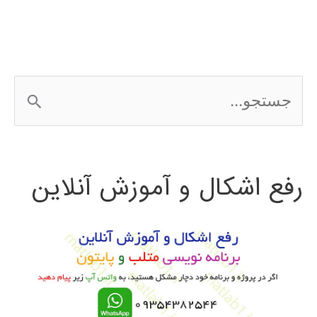
ج
س
ت
رفع اشکال و آموزش آنلاین
ج
و
ب
ر
ا