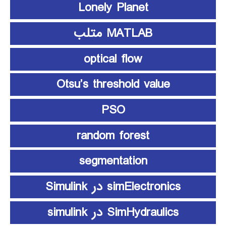
Lonely Planet
MATLAB متلب
optical flow
Otsu’s threshold value
PSO
random forest
segmentation
simElectronics در Simulink
SimHydraulics در simulink