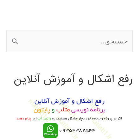
ج
س
ت
رفع اشکال و آموزش آنلاین
ج
و
ب
ر
ا