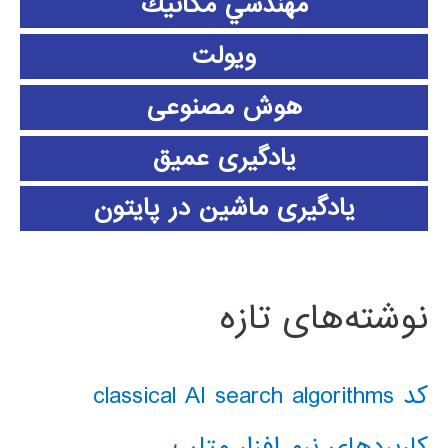
مهندسي مكانيك
ویولت
هوش مصنوعی
یادگیری عمیق
یادگیری ماشین در پایتون
نوشته‌های تازه
کد classical AI search algorithms
کاربردهای نرم افزار متلب