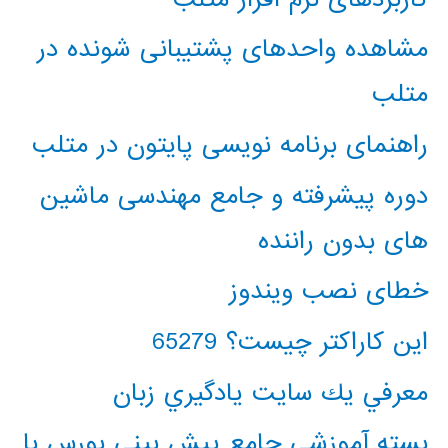
مشاهده واحدهای پشتیبانی شونده در
متلب
راهنمای برنامه نویسی پایتون در متلب
دوره پیشرفته و جامع مهندسی ماشین
های بدون راننده
خطای نصب ویندوز
این کاراکتر چیست؟ 65279
معرفي يك سايت يادگيري زبان
بسته آموزشی جامع پیش بینی بورس با