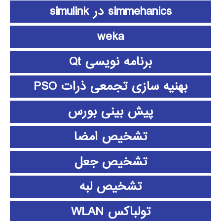
simmehanics در simulink
weka
برنامه نویسی Qt
بهنیه سازی تجمعی ذرات PSO
پیش بینی بورس
تشخیص امضا
تشخیص جعل
تشخیص لبه
تولباکس WLAN