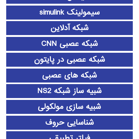
سیمولینک simulink
شبکه آدلاین
شبکه عصبی CNN
شبکه عصبی در پایتون
شبکه های عصبی
شبیه ساز شبکه NS2
شبیه سازی مولکولی
شناسایی حروف
فیلتر تطبیقی