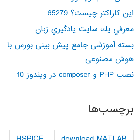
این کاراکتر چیست؟ 65279
معرفي يك سايت يادگيري زبان
بسته آموزشی جامع پیش بینی بورس با
هوش مصنوعی
نصب PHP و composer در ویندوز 10
برچسب‌ها
download MATLAB
HSPICE