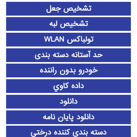
تشخیص جعل
تشخیص لبه
تولباکس WLAN
حد آستانه دسته بندی
خودرو بدون راننده
داده كاوي
دانلود
دانلود پايان نامه
دسته بندی کننده درختی