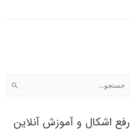
آموزش
فارسی
LISREL
ج
س
ت
رفع اشکال و آموزش آنلاین
ج
و