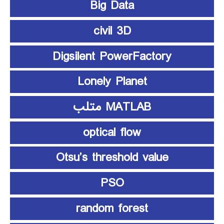
Big Data
civil 3D
Digsilent PowerFactory
Lonely Planet
MATLAB متلب
optical flow
Otsu’s threshold value
PSO
random forest