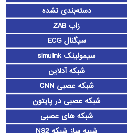
دسته‌بندی نشده
زاب ZAB
سیگنال ECG
سیمولینک simulink
شبکه آدلاین
شبکه عصبی CNN
شبکه عصبی در پایتون
شبکه های عصبی
شبیه ساز شبکه NS2