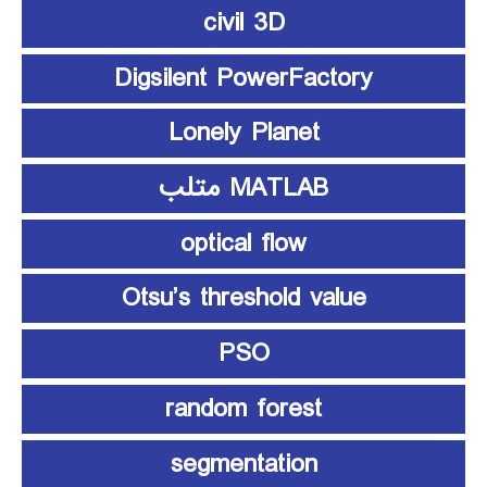
civil 3D
Digsilent PowerFactory
Lonely Planet
MATLAB متلب
optical flow
Otsu’s threshold value
PSO
random forest
segmentation