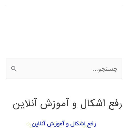
فارسی
مدلسازی
آریما
ARIMA
در
ج
متلب
س
ت
رفع اشکال و آموزش آنلاین
ج
و