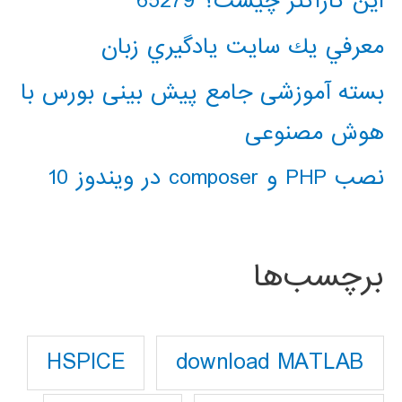
این کاراکتر چیست؟ 65279
معرفي يك سايت يادگيري زبان
بسته آموزشی جامع پیش بینی بورس با
هوش مصنوعی
نصب PHP و composer در ویندوز 10
برچسب‌ها
download MATLAB
HSPICE