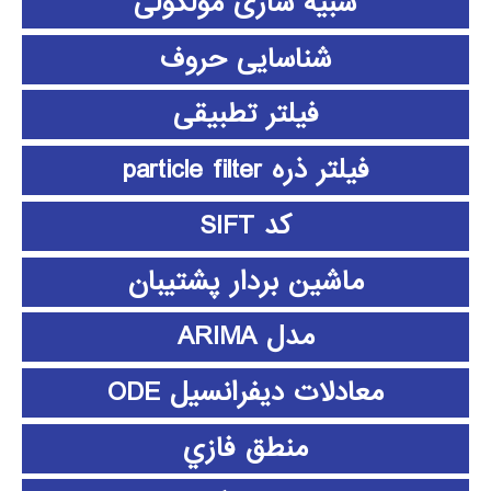
شبیه سازی مولکولی
شناسایی حروف
فیلتر تطبیقی
فیلتر ذره particle filter
کد SIFT
ماشین بردار پشتیبان
مدل ARIMA
معادلات دیفرانسیل ODE
منطق فازي