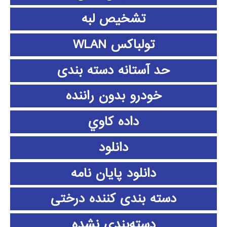
تشخیص لبه
تولباکس WLAN
حد آستانه دسته بندی
خودرو بدون راننده
داده كاوي
دانلود
دانلود پايان نامه
دسته بندی کننده درختی
دسته‌بندی نشده