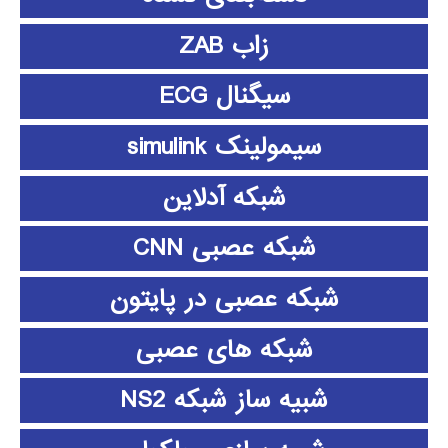
زاب ZAB
سیگنال ECG
سیمولینک simulink
شبکه آدلاین
شبکه عصبی CNN
شبکه عصبی در پایتون
شبکه های عصبی
شبیه ساز شبکه NS2