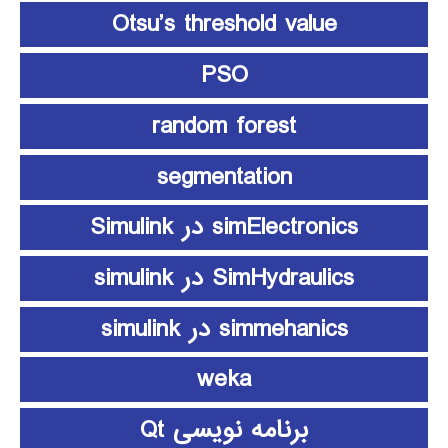
Otsu’s threshold value
PSO
random forest
segmentation
simElectronics در Simulink
SimHydraulics در simulink
simmehanics در simulink
weka
برنامه نویسی Qt