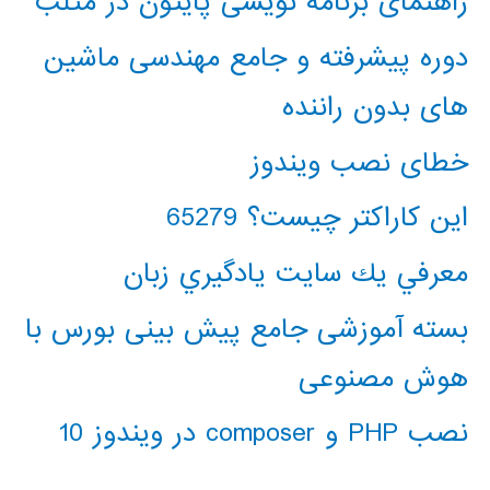
راهنمای برنامه نویسی پایتون در متلب
دوره پیشرفته و جامع مهندسی ماشین
های بدون راننده
خطای نصب ویندوز
این کاراکتر چیست؟ 65279
معرفي يك سايت يادگيري زبان
بسته آموزشی جامع پیش بینی بورس با
هوش مصنوعی
نصب PHP و composer در ویندوز 10