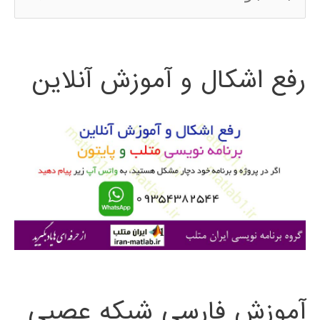
س
ت
رفع اشکال و آموزش آنلاین
ج
و
ب
ر
ا
ی
:
آموزش فارسی شبکه عصبی