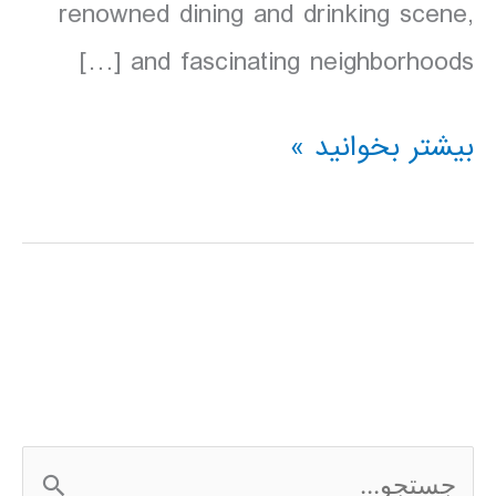
renowned dining and drinking scene,
and fascinating neighborhoods […]
دانلود
بیشتر بخوانید »
کتاب
Lonely
Planet
نیویورک
آمریکا
2016
ج