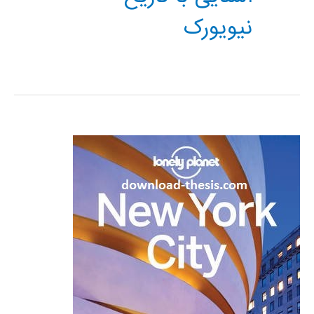
نیویورک