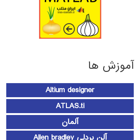
آموزش ها
Altium designer
ATLAS.ti
آلمان
آلن بردلی Allen bradley