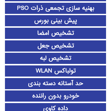
بهنیه سازی تجمعی ذرات PSO
پیش بینی بورس
تشخیص امضا
تشخیص جعل
تشخیص لبه
تولباکس WLAN
حد آستانه دسته بندی
خودرو بدون راننده
داده كاوي