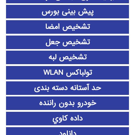
پیش بینی بورس
تشخیص امضا
تشخیص جعل
تشخیص لبه
تولباکس WLAN
حد آستانه دسته بندی
خودرو بدون راننده
داده كاوي
دانلود