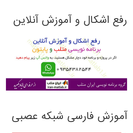
ت
رفع اشکال و آموزش آنلاین
ج
و
ب
ر
ا
ی
:
آموزش فارسی شبکه عصبی