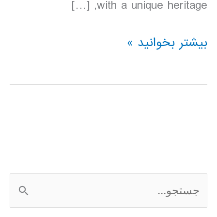
with a unique heritage, […]
دانلود
بیشتر بخوانید »
کتاب
Lonely
Planet
ویتنام
2016
ج
س