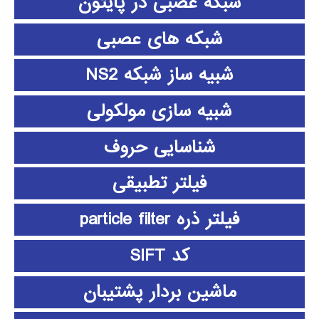
شبکه عصبی در پایتون
شبکه های عصبی
شبیه ساز شبکه NS2
شبیه سازی مولکولی
شناسایی حروف
فیلتر تطبیقی
فیلتر ذره particle filter
کد SIFT
ماشین بردار پشتیبان