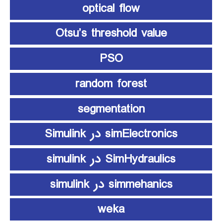
optical flow
Otsu’s threshold value
PSO
random forest
segmentation
simElectronics در Simulink
SimHydraulics در simulink
simmehanics در simulink
weka