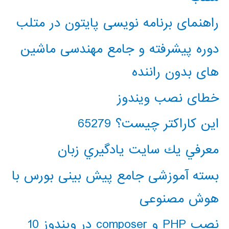
راهنمای برنامه نویسی پایتون در متلب
دوره پیشرفته و جامع مهندسی ماشین
های بدون راننده
خطای نصب ویندوز
این کاراکتر چیست؟ 65279
معرفي يك سايت يادگيري زبان
بسته آموزشی جامع پیش بینی بورس با
هوش مصنوعی
نصب PHP و composer در ویندوز 10