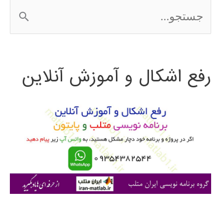
ج
2016
س
ت
رفع اشکال و آموزش آنلاین
ج
و
ب
ر
ا
ی
: