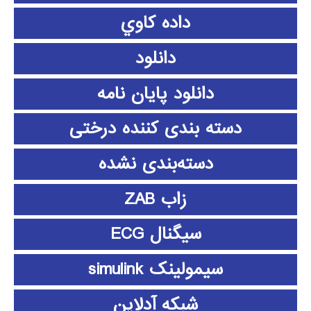
داده كاوي
دانلود
دانلود پايان نامه
دسته بندی کننده درختی
دسته‌بندی نشده
زاب ZAB
سیگنال ECG
سیمولینک simulink
شبکه آدلاین