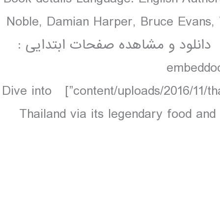
Noble, Damian Harper, Bruce Evans, 
8 pages, 224 pp colour, 150 maps دانلود و مشاهده صفحات ابتدایی :
[embeddoc
content/uploads/2016/11/thailand-16-contents..pdf” download=”all”] Dive into
Thailand via its legendary food and