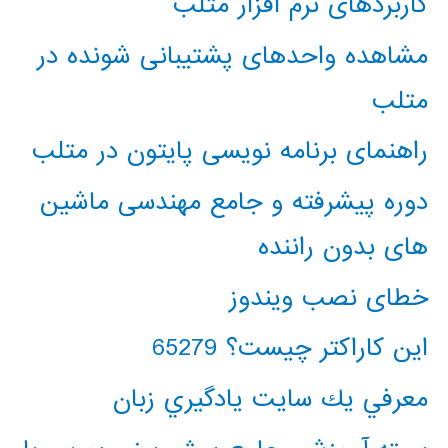
کاربردهای نرم افزار متلب
مشاهده واحدهای پشتیبانی شونده در
متلب
راهنمای برنامه نویسی پایتون در متلب
دوره پیشرفته و جامع مهندسی ماشین
های بدون راننده
خطای نصب ویندوز
این کاراکتر چیست؟ 65279
معرفي يك سايت يادگيري زبان