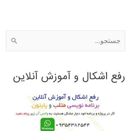
ج
س
ت
رفع اشکال و آموزش آنلاین
ج
و
ب
ر
ا