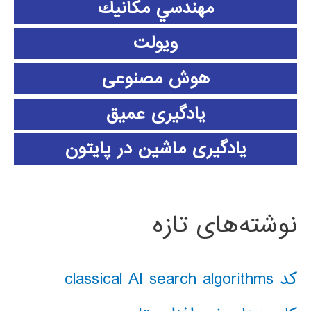
مهندسي مكانيك
ویولت
هوش مصنوعی
یادگیری عمیق
یادگیری ماشین در پایتون
نوشته‌های تازه
کد classical AI search algorithms