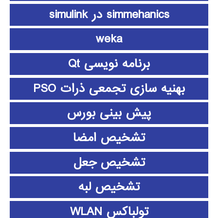
simmehanics در simulink
weka
برنامه نویسی Qt
بهنیه سازی تجمعی ذرات PSO
پیش بینی بورس
تشخیص امضا
تشخیص جعل
تشخیص لبه
تولباکس WLAN