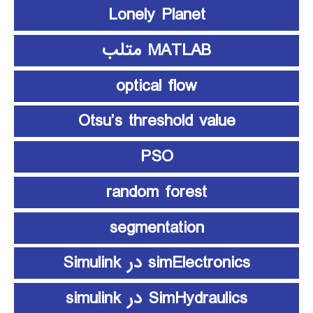
Lonely Planet
MATLAB متلب
optical flow
Otsu’s threshold value
PSO
random forest
segmentation
simElectronics در Simulink
SimHydraulics در simulink