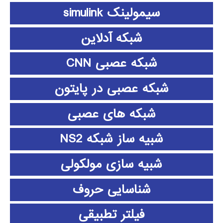
سیمولینک simulink
شبکه آدلاین
شبکه عصبی CNN
شبکه عصبی در پایتون
شبکه های عصبی
شبیه ساز شبکه NS2
شبیه سازی مولکولی
شناسایی حروف
فیلتر تطبیقی