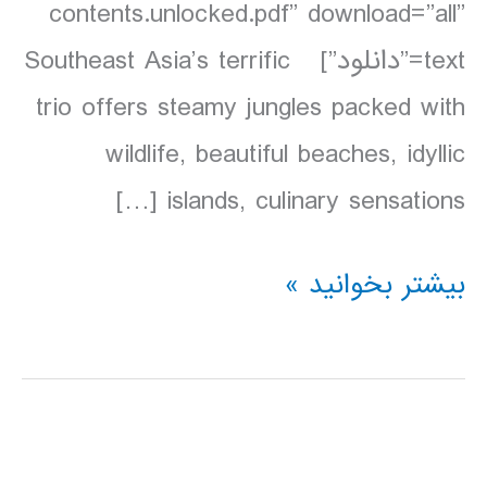
contents.unlocked.pdf” download=”all”
text=”دانلود”] Southeast Asia’s terrific
trio offers steamy jungles packed with
wildlife, beautiful beaches, idyllic
islands, culinary sensations […]
دانلود
بیشتر بخوانید »
کتاب
Lonely
Planet
مالزی،