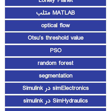
Lonely Planet
MATLAB متلب
optical flow
Otsu’s threshold value
PSO
random forest
segmentation
simElectronics در Simulink
SimHydraulics در simulink