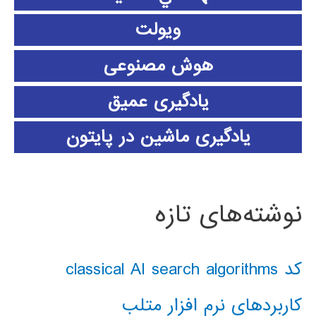
ویولت
هوش مصنوعی
یادگیری عمیق
یادگیری ماشین در پایتون
نوشته‌های تازه
کد classical AI search algorithms
کاربردهای نرم افزار متلب