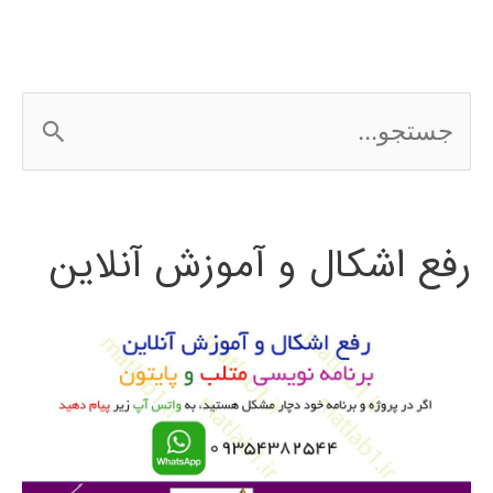
سنگاپور
و
ج
برونئی
س
2016
ت
رفع اشکال و آموزش آنلاین
ج
و
ب
ر
ا