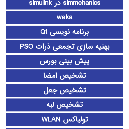
simmehanics در simulink
weka
برنامه نویسی Qt
بهنیه سازی تجمعی ذرات PSO
پیش بینی بورس
تشخیص امضا
تشخیص جعل
تشخیص لبه
تولباکس WLAN