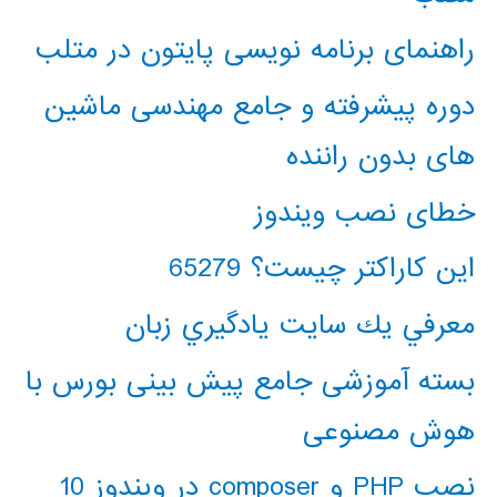
راهنمای برنامه نویسی پایتون در متلب
دوره پیشرفته و جامع مهندسی ماشین
های بدون راننده
خطای نصب ویندوز
این کاراکتر چیست؟ 65279
معرفي يك سايت يادگيري زبان
بسته آموزشی جامع پیش بینی بورس با
هوش مصنوعی
نصب PHP و composer در ویندوز 10