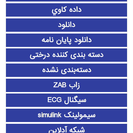
داده كاوي
دانلود
دانلود پايان نامه
دسته بندی کننده درختی
دسته‌بندی نشده
زاب ZAB
سیگنال ECG
سیمولینک simulink
شبکه آدلاین