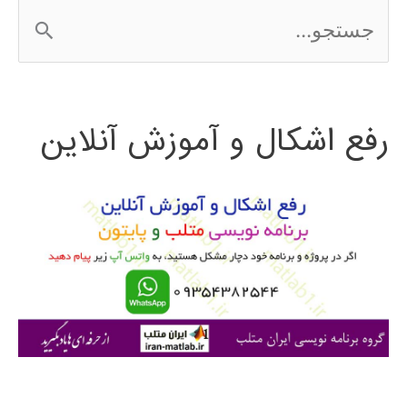
ج
س
ت
رفع اشکال و آموزش آنلاین
ج
و
ب
ر
ا
ی
: