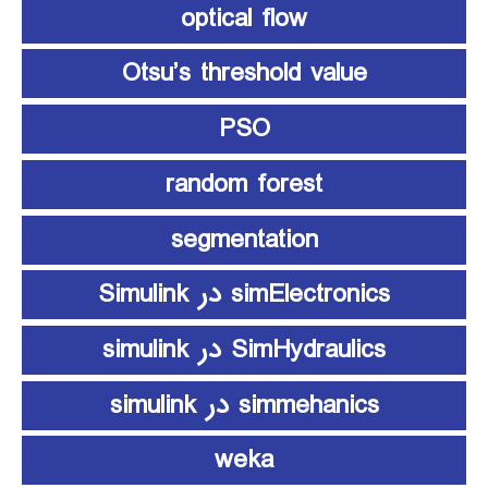
optical flow
Otsu’s threshold value
PSO
random forest
segmentation
simElectronics در Simulink
SimHydraulics در simulink
simmehanics در simulink
weka