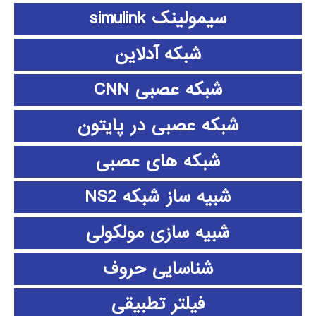
سیمولینک simulink
شبکه آدلاین
شبکه عصبی CNN
شبکه عصبی در پایتون
شبکه های عصبی
شبیه ساز شبکه NS2
شبیه سازی مولکولی
شناسایی حروف
فیلتر تطبیقی