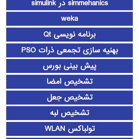
simmehanics در simulink
weka
برنامه نویسی Qt
بهنیه سازی تجمعی ذرات PSO
پیش بینی بورس
تشخیص امضا
تشخیص جعل
تشخیص لبه
تولباکس WLAN