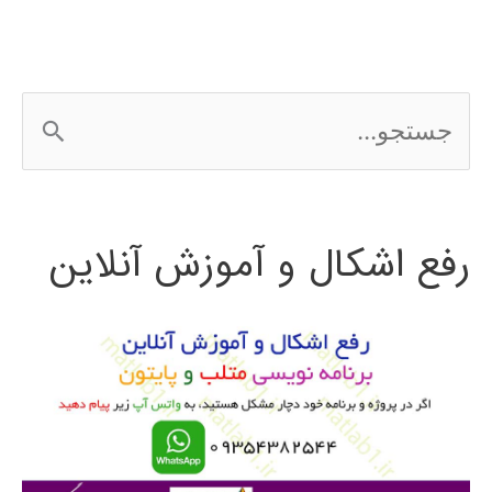
سنگاپور
و
ج
برونئی
س
2016
ت
رفع اشکال و آموزش آنلاین
ج
و
ب
ر
ا