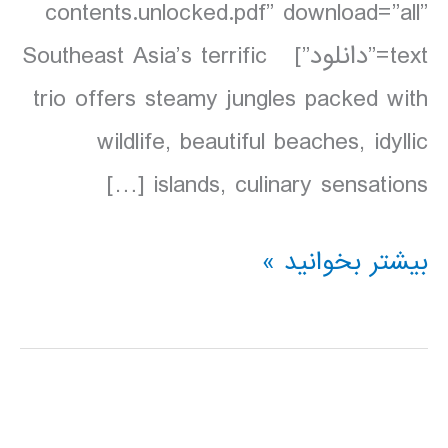
contents.unlocked.pdf” download=”all”
text=”دانلود”] Southeast Asia’s terrific
trio offers steamy jungles packed with
wildlife, beautiful beaches, idyllic
islands, culinary sensations […]
دانلود
بیشتر بخوانید »
کتاب
Lonely
Planet
مالزی،