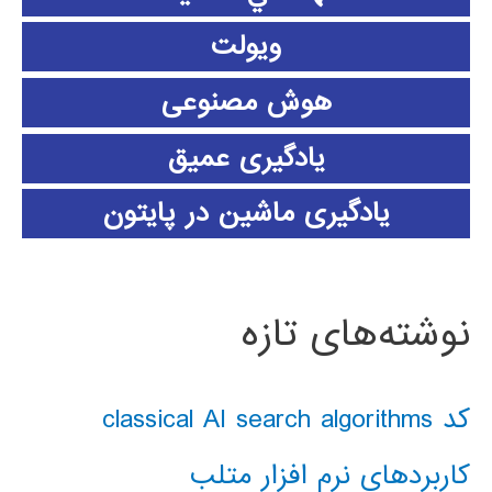
ویولت
هوش مصنوعی
یادگیری عمیق
یادگیری ماشین در پایتون
نوشته‌های تازه
کد classical AI search algorithms
کاربردهای نرم افزار متلب