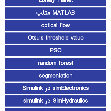
Lonely Planet
MATLAB متلب
optical flow
Otsu’s threshold value
PSO
random forest
segmentation
simElectronics در Simulink
SimHydraulics در simulink