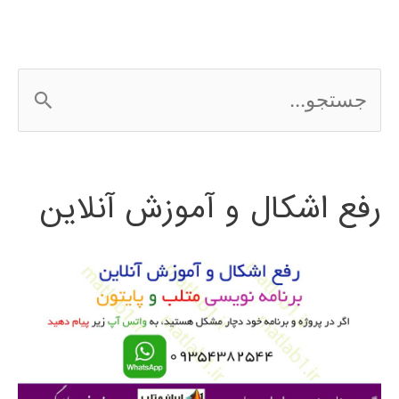
آموزش
فارسی
ج
متلب
س
MATLAB
ت
رفع اشکال و آموزش آنلاین
ج
و
ب
ر
ا