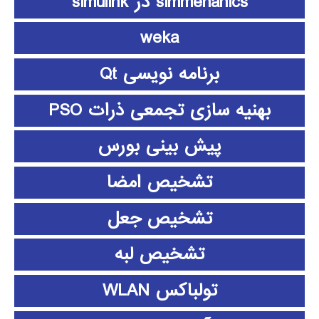
simmehanics در simulink
weka
برنامه نویسی Qt
بهنیه سازی تجمعی ذرات PSO
پیش بینی بورس
تشخیص امضا
تشخیص جعل
تشخیص لبه
تولباکس WLAN