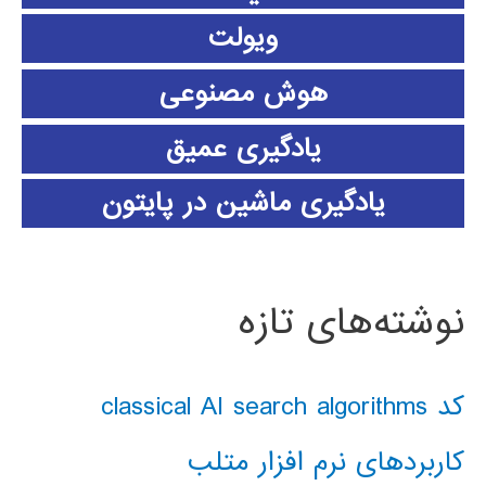
ویولت
هوش مصنوعی
یادگیری عمیق
یادگیری ماشین در پایتون
نوشته‌های تازه
کد classical AI search algorithms
کاربردهای نرم افزار متلب