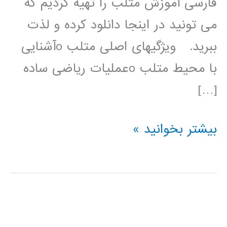
فارسی آموزش متلب را تهیه کردیم که
می تونید در اینجا دانلود کرده و لذت
ببرید. ویژگیهای اصلی متلب oآشنایی
با محیط متلب oعملیات ریاضی ساده
[…]
مجموعه
بیشتر بخوانید »
ای
از
بهترین
اسلایدهای