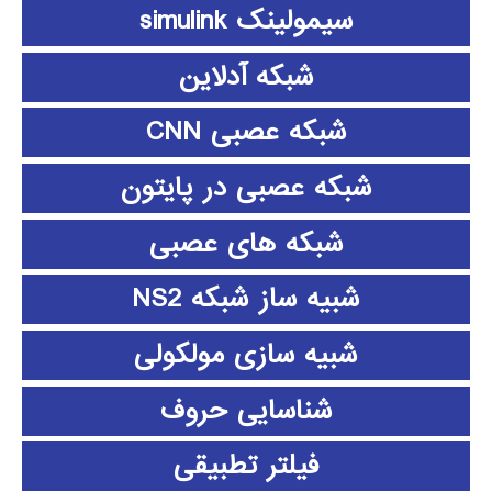
سیمولینک simulink
شبکه آدلاین
شبکه عصبی CNN
شبکه عصبی در پایتون
شبکه های عصبی
شبیه ساز شبکه NS2
شبیه سازی مولکولی
شناسایی حروف
فیلتر تطبیقی