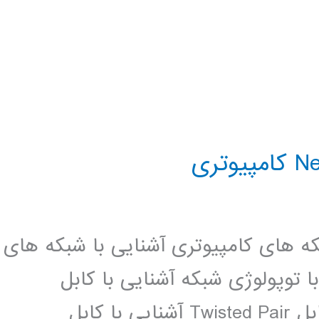
که های کامپیوتری آشنایی با شبکه های
 Server Based آشنایی با توپولوژی شبکه آشنایی با کابل
کواکسیال و توپولوژی Bus آشنایی با کابل Twisted Pair آشنایی با کابل