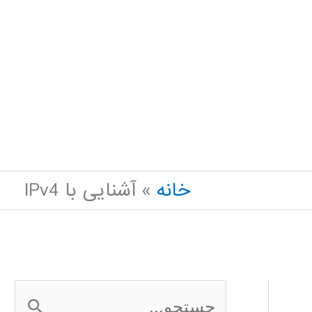
خانه
آشنایی با IPv4
ج