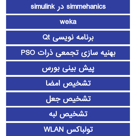
simmehanics در simulink
weka
برنامه نویسی Qt
بهنیه سازی تجمعی ذرات PSO
پیش بینی بورس
تشخیص امضا
تشخیص جعل
تشخیص لبه
تولباکس WLAN