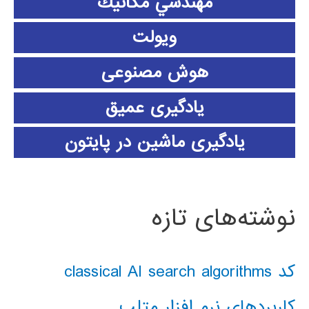
مهندسي مكانيك
ویولت
هوش مصنوعی
یادگیری عمیق
یادگیری ماشین در پایتون
نوشته‌های تازه
کد classical AI search algorithms
کاربردهای نرم افزار متلب