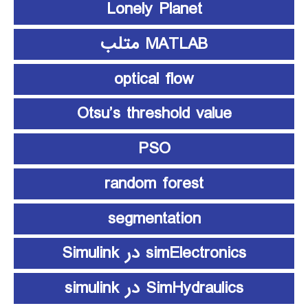
Lonely Planet
MATLAB متلب
optical flow
Otsu’s threshold value
PSO
random forest
segmentation
simElectronics در Simulink
SimHydraulics در simulink