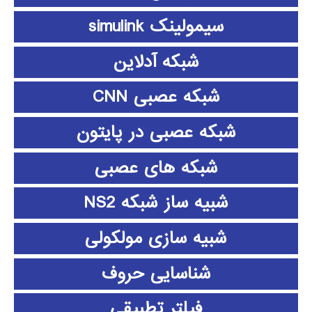
سیمولینک simulink
شبکه آدلاین
شبکه عصبی CNN
شبکه عصبی در پایتون
شبکه های عصبی
شبیه ساز شبکه NS2
شبیه سازی مولکولی
شناسایی حروف
فیلتر تطبیقی