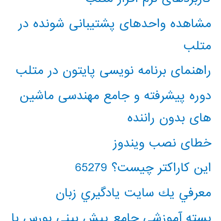
مشاهده واحدهای پشتیبانی شونده در
متلب
راهنمای برنامه نویسی پایتون در متلب
دوره پیشرفته و جامع مهندسی ماشین
های بدون راننده
خطای نصب ویندوز
این کاراکتر چیست؟ 65279
معرفي يك سايت يادگيري زبان
بسته آموزشی جامع پیش بینی بورس با