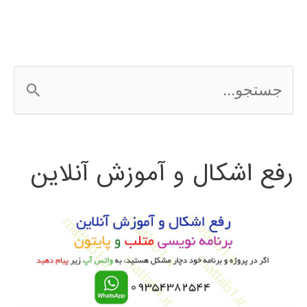
ج
س
ت
رفع اشکال و آموزش آنلاین
ج
و
ب
ر
ا