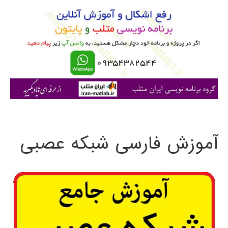
و
ب
ر
ا
ی
:
آموزش فارسی شبکه عصبی