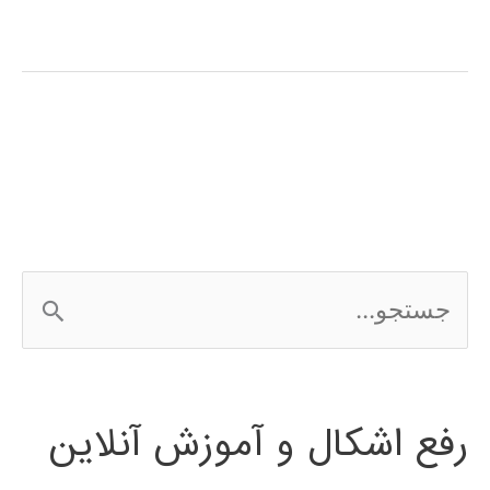
آموزش
فارسی
نرم
افزار
Frontier
Analyst
ج
س
ت
رفع اشکال و آموزش آنلاین
ج