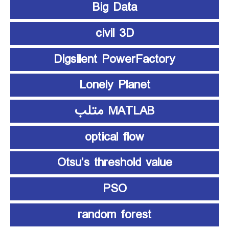
Big Data
civil 3D
Digsilent PowerFactory
Lonely Planet
MATLAB متلب
optical flow
Otsu’s threshold value
PSO
random forest