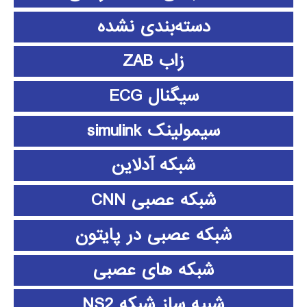
دسته‌بندی نشده
زاب ZAB
سیگنال ECG
سیمولینک simulink
شبکه آدلاین
شبکه عصبی CNN
شبکه عصبی در پایتون
شبکه های عصبی
شبیه ساز شبکه NS2