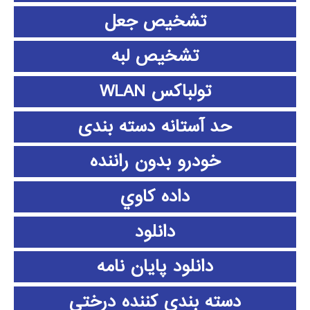
تشخیص جعل
تشخیص لبه
تولباکس WLAN
حد آستانه دسته بندی
خودرو بدون راننده
داده كاوي
دانلود
دانلود پايان نامه
دسته بندی کننده درختی