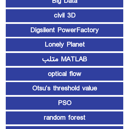
Big Data
civil 3D
Digsilent PowerFactory
Lonely Planet
MATLAB متلب
optical flow
Otsu’s threshold value
PSO
random forest