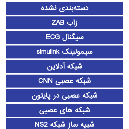
دسته‌بندی نشده
زاب ZAB
سیگنال ECG
سیمولینک simulink
شبکه آدلاین
شبکه عصبی CNN
شبکه عصبی در پایتون
شبکه های عصبی
شبیه ساز شبکه NS2