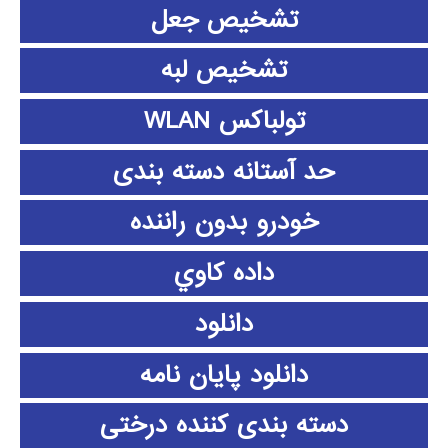
تشخیص جعل
تشخیص لبه
تولباکس WLAN
حد آستانه دسته بندی
خودرو بدون راننده
داده كاوي
دانلود
دانلود پايان نامه
دسته بندی کننده درختی