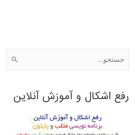
در
متلب
ج
س
ت
رفع اشکال و آموزش آنلاین
ج
و
ب