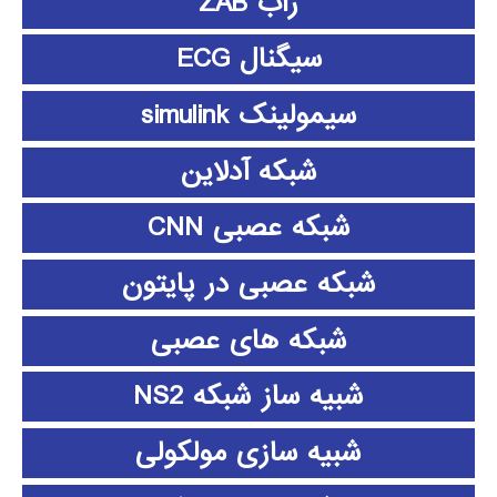
زاب ZAB
سیگنال ECG
سیمولینک simulink
شبکه آدلاین
شبکه عصبی CNN
شبکه عصبی در پایتون
شبکه های عصبی
شبیه ساز شبکه NS2
شبیه سازی مولکولی