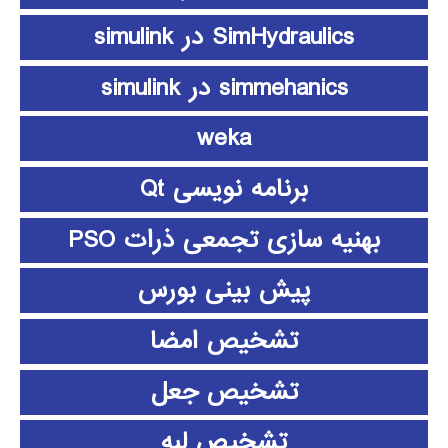
SimHydraulics در simulink
simmehanics در simulink
weka
برنامه نویسی Qt
بهنیه سازی تجمعی ذرات PSO
پیش بینی بورس
تشخیص امضا
تشخیص جعل
تشخیص لبه