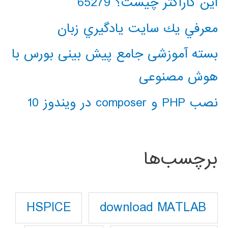
این کاراکتر چیست؟ 65279
معرفي يك سايت يادگيري زبان
بسته آموزشی جامع پیش بینی بورس با
هوش مصنوعی
نصب PHP و composer در ویندوز 10
برچسب‌ها
download MATLAB
HSPICE