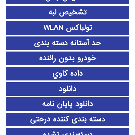
تشخیص لبه
تولباکس WLAN
حد آستانه دسته بندی
خودرو بدون راننده
داده كاوي
دانلود
دانلود پايان نامه
دسته بندی کننده درختی
دسته‌بندی نشده