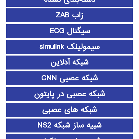
زاب ZAB
سیگنال ECG
سیمولینک simulink
شبکه آدلاین
شبکه عصبی CNN
شبکه عصبی در پایتون
شبکه های عصبی
شبیه ساز شبکه NS2