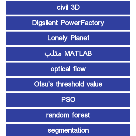
civil 3D
Digsilent PowerFactory
Lonely Planet
MATLAB متلب
optical flow
Otsu’s threshold value
PSO
random forest
segmentation