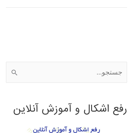
آموزش
فارسی
الگوریتم
جستجوی
محلی
ج
گرانشی
س
ت
رفع اشکال و آموزش آنلاین
ج
و