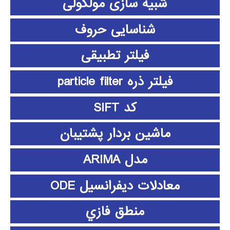
شبیه سازی مولکولی
شناسایی حروف
فیلتر تطبیقی
فیلتر ذره particle filter
کد SIFT
ماشین بردار پشتیبان
مدل ARIMA
معادلات دیفرانسیل ODE
منطق فازي