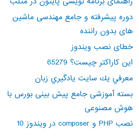
راهنمای برنامه نویسی پایتون در متلب
دوره پیشرفته و جامع مهندسی ماشین
های بدون راننده
خطای نصب ویندوز
این کاراکتر چیست؟ 65279
معرفي يك سايت يادگيري زبان
بسته آموزشی جامع پیش بینی بورس با
هوش مصنوعی
نصب PHP و composer در ویندوز 10