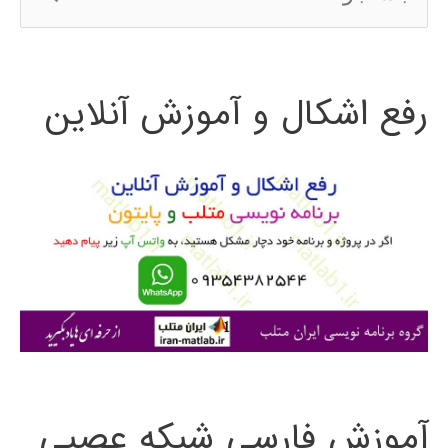
س
ژنتیک
ت
رفع اشکال و آموزش آنلاین
ج
و
ب
ر
ا
ی
:
آموزش فارسی شبکه عصبی