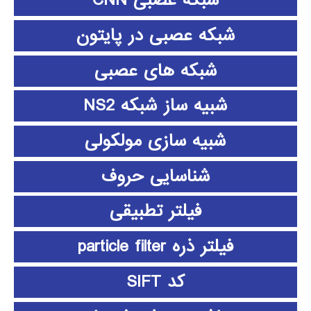
شبکه عصبی CNN
شبکه عصبی در پایتون
شبکه های عصبی
شبیه ساز شبکه NS2
شبیه سازی مولکولی
شناسایی حروف
فیلتر تطبیقی
فیلتر ذره particle filter
کد SIFT