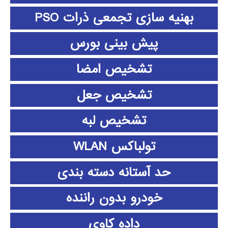
بهنیه سازی تجمعی ذرات PSO
پیش بینی بورس
تشخیص امضا
تشخیص جعل
تشخیص لبه
تولباکس WLAN
حد آستانه دسته بندی
خودرو بدون راننده
داده كاوي