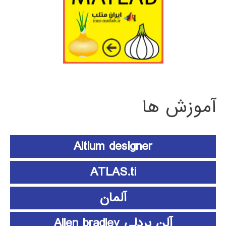
آموزش ها
Altium designer
ATLAS.ti
آلمان
آلن بردلی Allen bradley